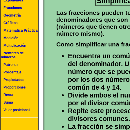
Simplific
Exponentes
Fracciones
Las fracciones pueden t
Geometría
denominadores que son
Gráficos
(números que tienen otro
Matemática Práctica
número mismo).
Medición
Como simplificar una fra
Multiplicación
Nombres de
Encuentra un común
números
del denominador. U
Patrones
número que se pued
Porcentaje
por los dos números
Propiedades
común de 4 y 14.
Proporciones
Divide ambos el nu
Resta
por el divisor comú
Suma
Repite este proces
Valor posicional
divisores comunes.
La fracción se sim