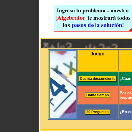
Juego
¿Cuánt
Por ca
respue
¿En cu