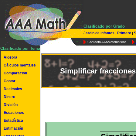
Clasificado por Grado
Jardín de infantes
Primero
S
|
|
Contacto AAAMatematicas
Clasificado por Tema
Álgebra
Cálculos mentales
Simplificar fracciones
Comparación
Contar
Decimales
Dinero
División
Ecuaciones
Estadística
Estimación