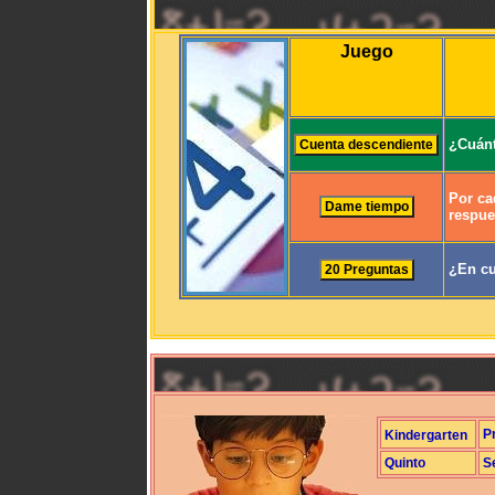
Juego
¿Cuánt
Por ca
respue
¿En cu
P
Kindergarten
Quinto
S