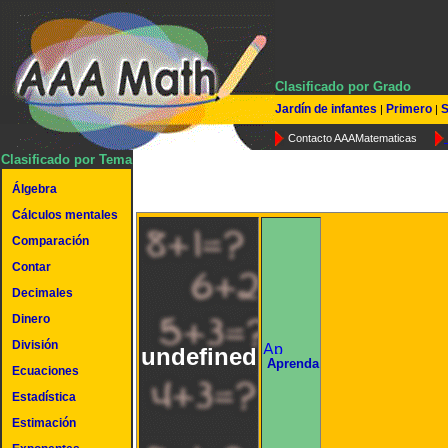
Clasificado por Grado
Jardín de infantes
Primero
S
|
|
Contacto AAAMatematicas
Clasificado por Tema
Álgebra
Cálculos mentales
Comparación
Contar
Decimales
Dinero
División
undefined
Aprenda
Ecuaciones
Estadística
Estimación