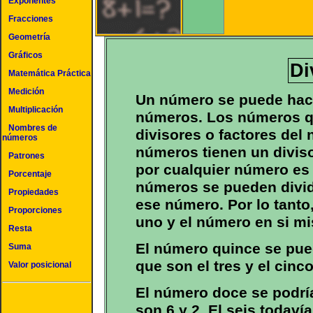
Exponentes
Fracciones
Geometría
Gráficos
Di
Matemática Práctica
Medición
Un número se puede hac
Multiplicación
números. Los números qu
Nombres de
divisores o factores del 
números
números tienen un divis
Patrones
por cualquier número es 
Porcentaje
números se pueden divid
Propiedades
ese número. Por lo tanto
Proporciones
uno y el número en si mi
Resta
El número quince se pued
Suma
que son el tres y el cinco
Valor posicional
El número doce se podría
son 6 y 2. El seis todavía