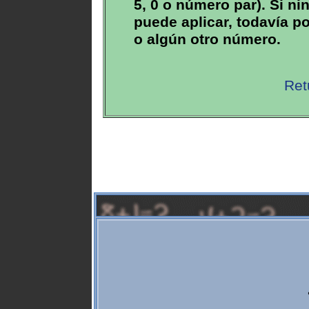
5, 0 o número par). Si ni
puede aplicar, todavía po
o algún otro número.
Ret