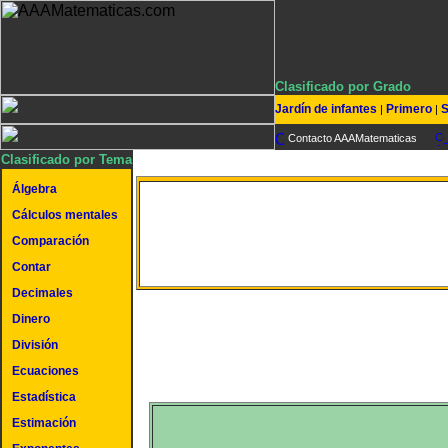
Clasificado por Grado
Jardín de infantes
Primero
S
|
|
Contacto AAAMatematicas
Clasificado por Tema
Álgebra
Cálculos mentales
Divisibilidad por 6
Comparación
Contar
Decimales
Dinero
División
Ecuaciones
Estadística
Estimación