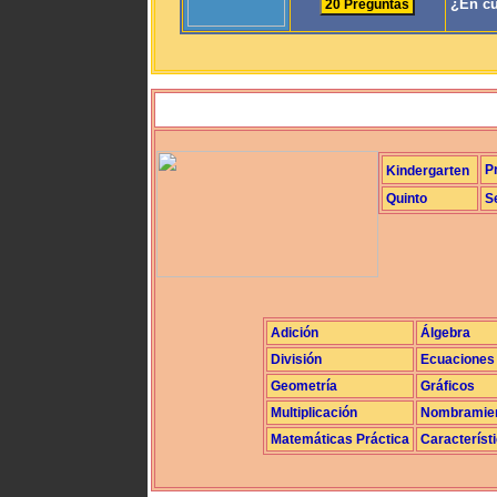
¿En cu
P
Kindergarten
Quinto
S
Adición
Álgebra
División
Ecuaciones
Geometría
Gráficos
Multiplicación
Nombramie
Matemáticas Práctica
Característ