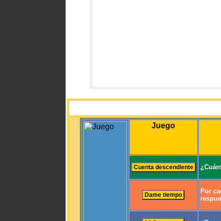
Juego
¿Cuánt
Por ca
respue