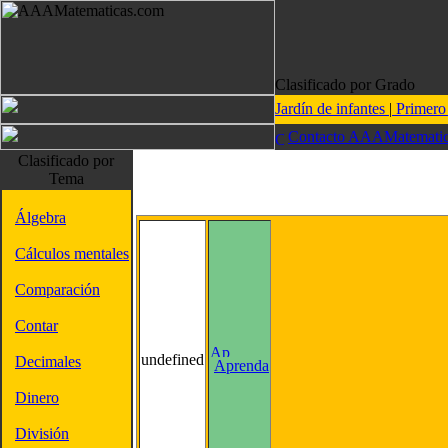
Clasificado por Grado
Jardín de infantes
|
Primer
Contacto AAAMatematic
Clasificado por
Tema
Álgebra
Cálculos mentales
Comparación
Contar
undefined
Decimales
Aprenda
Dinero
División