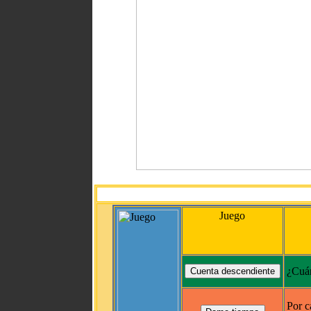
Juego
¿Cuán
Por c