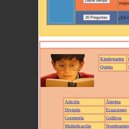
respu
¿En c
Kindergarten
Quinto
Adición
Álgebra
División
Ecuaciones
Geometría
Gráficos
Multiplicación
Nombramien