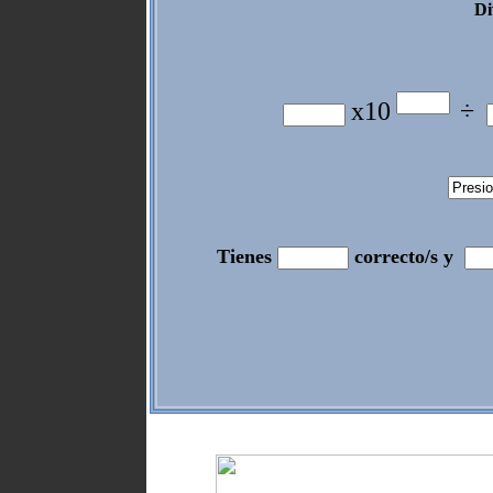
Di
x10
÷
Tienes
correcto/s y