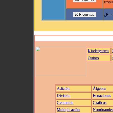
respu
¿En c
Kindergarten
Quinto
Adición
Álgebra
División
Ecuaciones
Geometría
Gráficos
Multiplicación
Nombramien