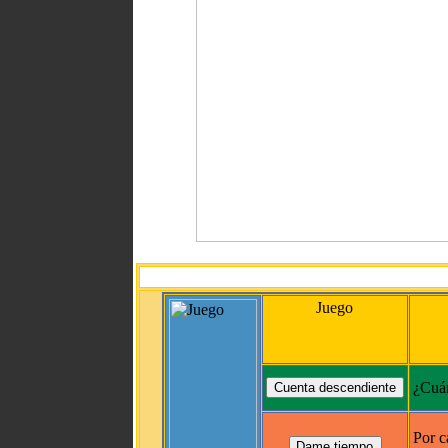
Juego
¿Cuán
Por c