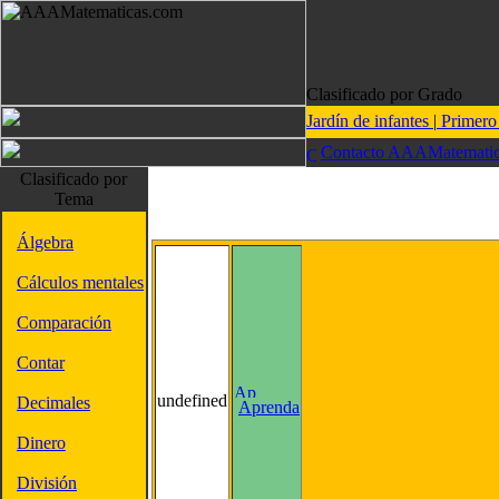
Clasificado por Grado
Jardín de infantes
|
Primer
Contacto AAAMatematic
Clasificado por
Tema
Álgebra
Cálculos mentales
Comparación
Contar
undefined
Decimales
Aprenda
Dinero
División