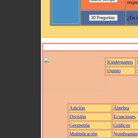
respu
¿En c
Kindergarten
Quinto
Adición
Álgebra
División
Ecuaciones
Geometría
Gráficos
Multiplicación
Nombramien