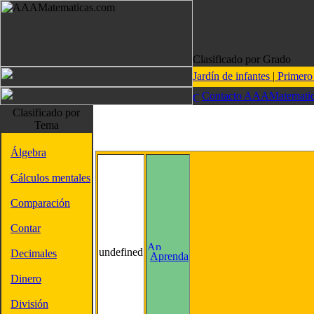
Clasificado por Grado
Jardín de infantes
|
Primer
Contacto AAAMatematic
Clasificado por
Tema
Álgebra
Cálculos mentales
Comparación
Contar
undefined
Decimales
Aprenda
Dinero
División