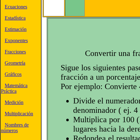
Ecuaciones
Estadística
Estimación
Exponentes
Convertir una fr
Fracciones
Geometría
Sigue los siguientes pas
Gráficos
fracción a un porcentaje
Por ejemplo: Convierte 
Matemática
Práctica
Divide el numerador 
Medición
denominador ( ej. 4
Multiplicación
Multiplica por 100 
Nombres de
lugares hacia la de
números
Redondea el resultad