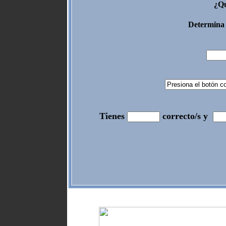
¿Qu
Determina 
Tienes
correcto/s y