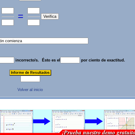
=
incorrecto/s.
Ésto es el
por ciento de exactitud.
Volver al inicio