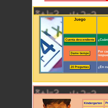
Juego
¿Cuánt
Por ca
respue
¿En cu
P
Kindergarten