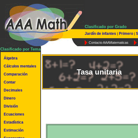
Clasificado por Grado
Jardín de infantes
Primero
S
|
|
Contacto AAAMatematicas
Clasificado por Tema
Álgebra
Cálculos mentales
Tasa unitaria
Comparación
Contar
Decimales
Dinero
División
Ecuaciones
Estadística
Estimación