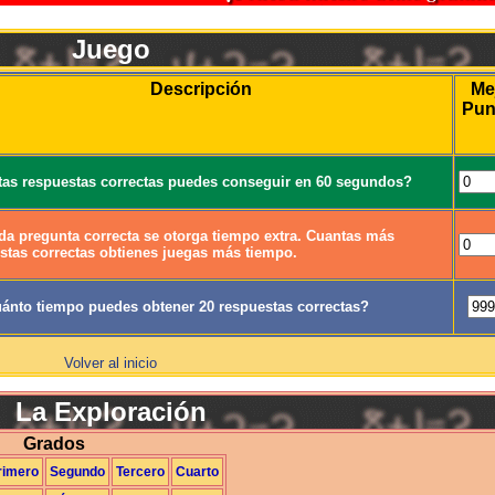
Juego
Descripción
Me
Pun
as respuestas correctas puedes conseguir en 60 segundos?
da pregunta correcta se otorga tiempo extra. Cuantas más
stas correctas obtienes juegas más tiempo.
ánto tiempo puedes obtener 20 respuestas correctas?
Volver al inicio
La Exploración
Grados
rimero
Segundo
Tercero
Cuarto