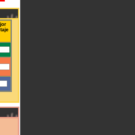
jor
taje