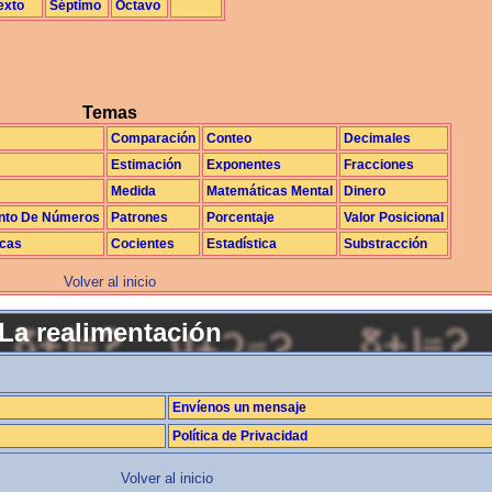
exto
Séptimo
Octavo
Temas
Comparación
Conteo
Decimales
Estimación
Exponentes
Fracciones
Medida
Matemáticas Mental
Dinero
nto De Números
Patrones
Porcentaje
Valor Posicional
icas
Cocientes
Estadística
Substracción
Volver al inicio
La realimentación
Envíenos un mensaje
Política de Privacidad
Volver al inicio