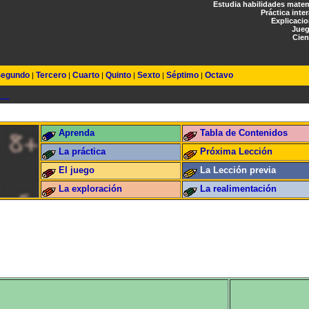
Estudia habilidades mate
Práctica inte
Explicaci
Jueg
Cien
egundo
Tercero
Cuarto
Quinto
Sexto
Séptimo
Octavo
|
|
|
|
|
|
Aprenda
Tabla de Contenidos
La práctica
Próxima Lección
El juego
La Lección previa
La exploración
La realimentación