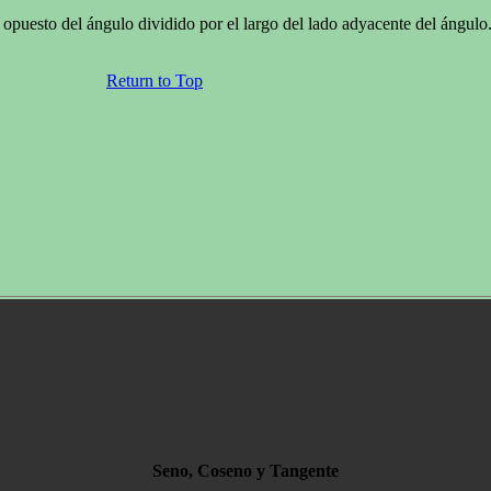
o opuesto del ángulo dividido por el largo del lado adyacente del ángulo
Return to Top
Seno, Coseno y Tangente