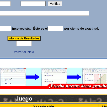
=
incorrecto/s.
Ésto es el
por ciento de exactitud.
Volver al inicio
Juego