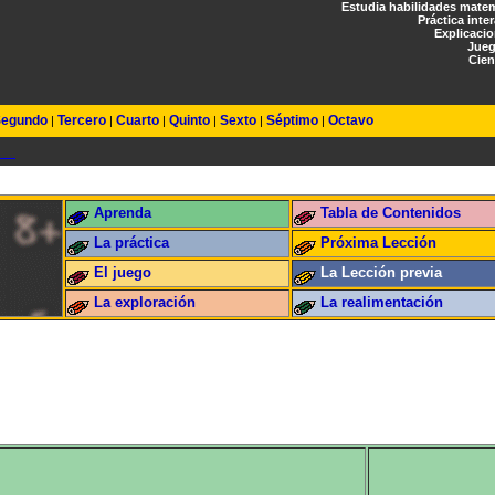
Estudia habilidades mate
Práctica inte
Explicaci
Jueg
Cien
egundo
Tercero
Cuarto
Quinto
Sexto
Séptimo
Octavo
|
|
|
|
|
|
Aprenda
Tabla de Contenidos
La práctica
Próxima Lección
El juego
La Lección previa
La exploración
La realimentación