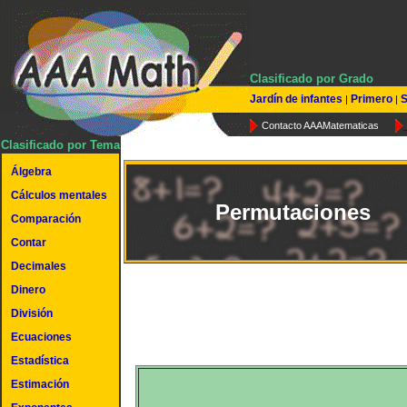
Clasificado por Grado
Jardín de infantes
Primero
S
|
|
Contacto AAAMatematicas
Clasificado por Tema
Álgebra
Cálculos mentales
Permutaciones
Comparación
Contar
Decimales
Dinero
División
Ecuaciones
Estadística
Estimación