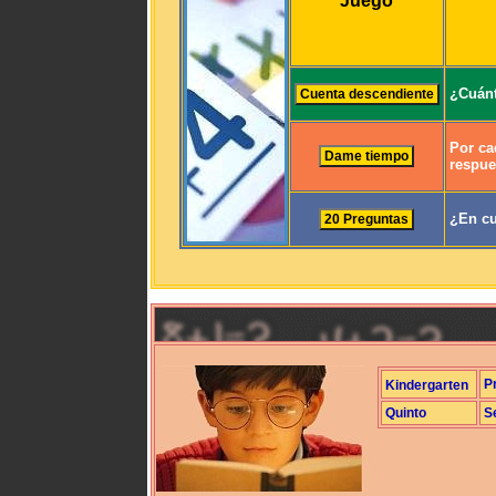
Juego
¿Cuánt
Por ca
respue
¿En cu
P
Kindergarten
Quinto
S