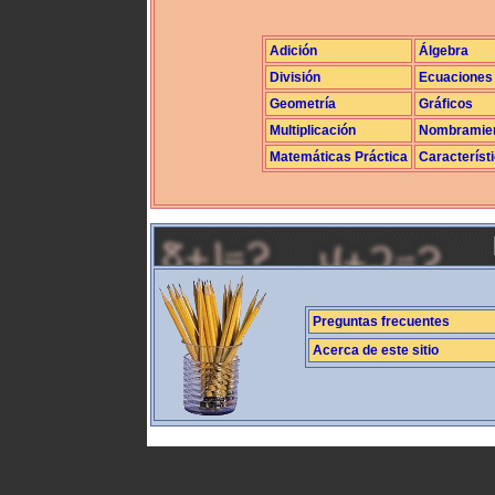
Adición
Álgebra
División
Ecuaciones
Geometría
Gráficos
Multiplicación
Nombramie
Matemáticas Práctica
Característ
Preguntas frecuentes
Acerca de este sitio