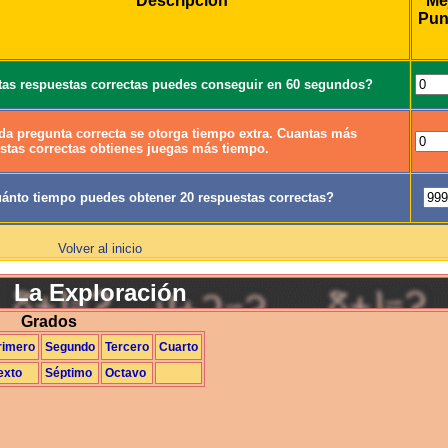
Descripción
Me
Pun
as respuestas correctas puedes conseguir en 60 segundos?
da pregunta correcta se otorga tiempo extra. Cuantas más
stas correctas obtienes juegas más tiempo.
ánto tiempo puedes obtener 20 respuestas correctas?
Volver al inicio
La Exploración
Grados
rimero
Segundo
Tercero
Cuarto
exto
Séptimo
Octavo