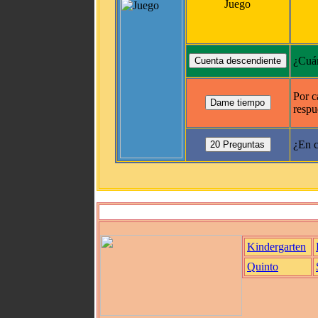
Juego
¿Cuán
Por c
respu
¿En c
Kindergarten
Quinto