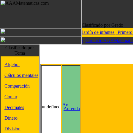
Clasificado por Grado
Jardín de infantes
|
Primer
Contacto AAAMatematic
Clasificado por
Tema
Álgebra
Cálculos mentales
Comparación
Contar
undefined
Decimales
Aprenda
Dinero
División