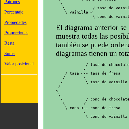
Patrones
  \

   \            / tasa de vainil
Porcentaje
    \ vainilla <

                \ cono de vaini
Propiedades
El diagrama anterior se
Proporciones
muestra todas las posibi
Resta
también se puede orden
diagramas tienen un tota
Suma
Valor posicional
             / tasa de chocolate
            / 

    / tasa <-- tasa de fresa

   /        \ 

  /          \ tasa de vainilla

 /              

<

 \              

  \          / cono de chocolate
   \        / 

    \ cono <-- cono de fresa

            \ 

             \ cono de vainilla
