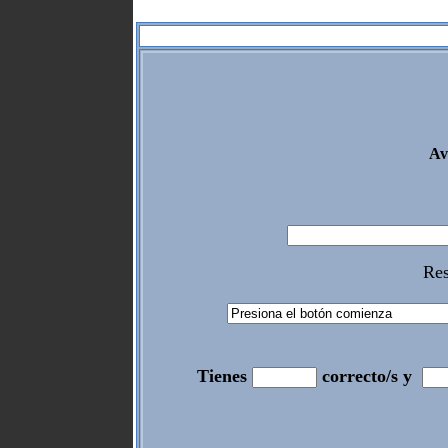
Av
Res
Tienes
correcto/s y