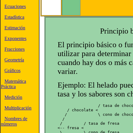
Ecuaciones
Estadística
Estimación
Principio 
Exponentes
El principio básico o f
Fracciones
utilizar para determinar
Geometría
cuando hay dos o más ca
variar.
Gráficos
Matemática
Ejemplo: El helado pue
Práctica
tasa y los sabores son ch
Medición
                 / tasa de choco
Multiplicación
    / chocolate <

   /             \ cono de choco
Nombres de
  /

 /         / tasa de fresa

números
<-- fresa <

 \         \ cono de fresa
