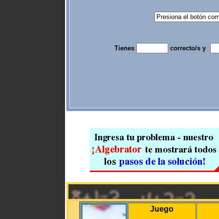
Tienes
correcto/s y
Juego