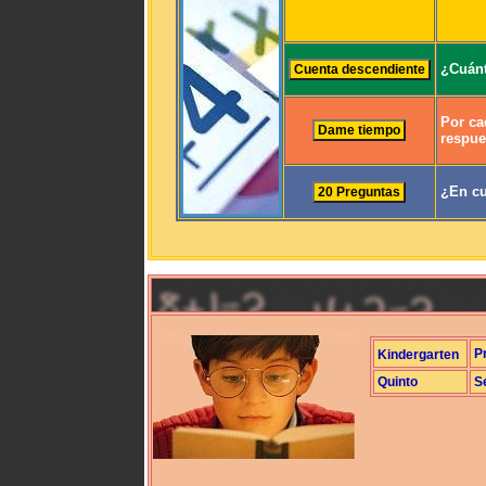
¿Cuánt
Por ca
respue
¿En cu
P
Kindergarten
Quinto
S