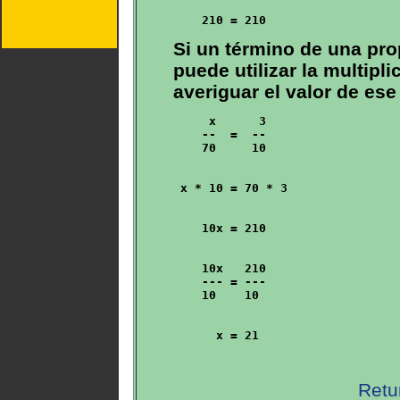
Si un término de una pr
puede utilizar la multipl
averiguar el valor de ese
     x      3

    --  =  --       

    70     10

 x * 10 = 70 * 3

    10x = 210

    10x   210

    --- = ---

    10    10

Retu