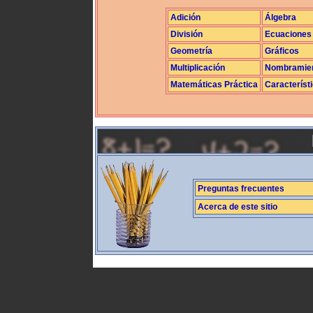
Adición
Álgebra
División
Ecuaciones
Geometría
Gráficos
Multiplicación
Nombramie
Matemáticas Práctica
Característ
Preguntas frecuentes
Acerca de este sitio