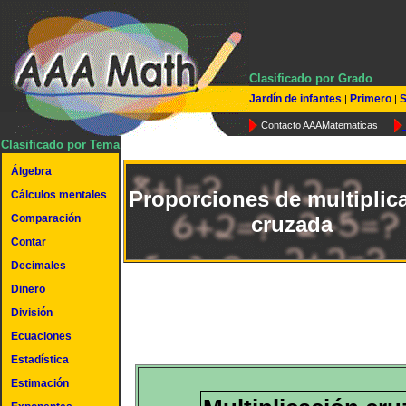
Clasificado por Grado
Jardín de infantes
Primero
S
|
|
Contacto AAAMatematicas
Clasificado por Tema
Álgebra
Proporciones de multiplic
Cálculos mentales
Comparación
cruzada
Contar
Decimales
Dinero
División
Ecuaciones
Estadística
Estimación