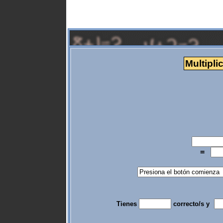
Multipli
=
Tienes
correcto/s y