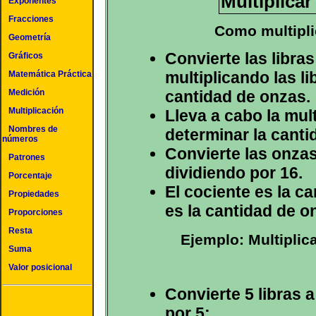
Multiplicar
Exponentes
Fracciones
Como multipli
Geometría
Convierte las libra
Gráficos
multiplicando las l
Matemática Práctica
Medición
cantidad de onzas.
Multiplicación
Lleva a cabo la mul
Nombres de
determinar la canti
números
Convierte las onzas
Patrones
dividiendo por 16.
Porcentaje
El cociente es la ca
Propiedades
es la cantidad de o
Proporciones
Resta
Ejemplo: Multiplica
Suma
Valor posicional
Convierte 5 libras 
por 5: