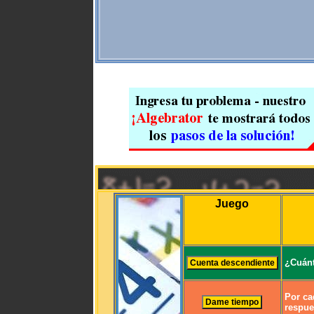
Juego
¿Cuánt
Por ca
respue