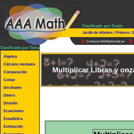
Clasificado por Grado
Jardín de infantes
Primero
S
|
|
Contacto AAAMatematicas
Clasificado por Tema
Álgebra
Cálculos mentales
Multiplicar Libras y onz
Comparación
Contar
Decimales
Dinero
División
Ecuaciones
Estadística
Estimación