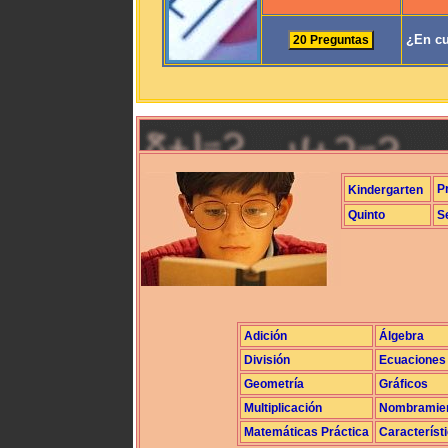
¿En cu
P
Kindergarten
Quinto
S
Adición
Álgebra
División
Ecuaciones
Geometría
Gráficos
Multiplicación
Nombramie
Matemáticas Práctica
Característ