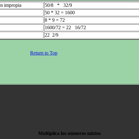
ón impropia
50/8 * 32/9
50 * 32 = 1600
8 * 9 = 72
1600/72 = 22 16/72
22 2/9
Return to Top
Multiplica los números mixtos