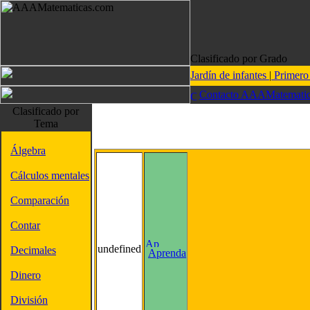
Clasificado por Grado
Jardín de infantes
|
Primer
Contacto AAAMatematic
Clasificado por
Tema
Álgebra
Cálculos mentales
Comparación
Contar
undefined
Decimales
Aprenda
Dinero
División