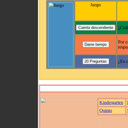
Juego
¿Cuán
Por c
respu
¿En c
Kindergarten
Quinto