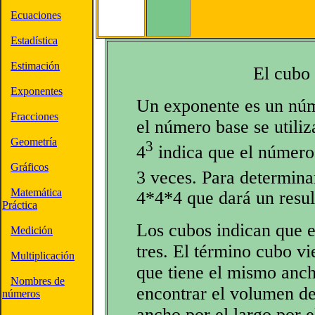
Ecuaciones
Estadística
Estimación
El cubo
Exponentes
Un exponente es un núm
Fracciones
el número base se utili
Geometría
3
4
indica que el número 
Gráficos
3 veces. Para determinar
Matemática
4*4*4 que dará un resul
Práctica
Los cubos indican que e
Medición
tres. El término cubo v
Multiplicación
que tiene el mismo anch
Nombres de
encontrar el volumen de
números
ancho por el largo por el