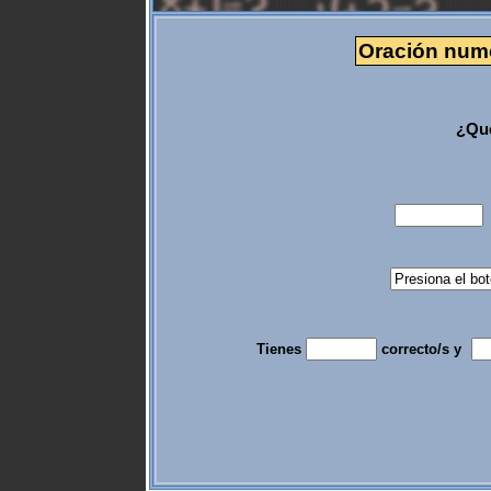
Oración numér
¿Qué
Tienes
correcto/s y