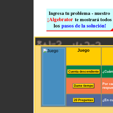
Juego
¿Cuánt
Por ca
respue
¿En cu