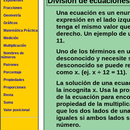
División de ecuaciones
Exponentes
Fracciones
Una ecuación es un enun
Geometría
expresión en el lado izqu
Gráficos
tenga el mismo valor que
Matemática Práctica
derecho. Un ejemplo de 
Medición
11.
Multiplicación
Uno de los términos en 
Nombres de
desconocido y necesite s
números
desconocido se puede rep
Patrones
como x. (ej. x ÷ 12 = 11).
Porcentaje
Propiedades
La solución de una ecuac
Proporciones
la incognita x. Usa la pr
Resta
de la ecuación para encon
Suma
propiedad de la multipli
que los dos lados de un
Valor posicional
iguales si ambos lados s
número.