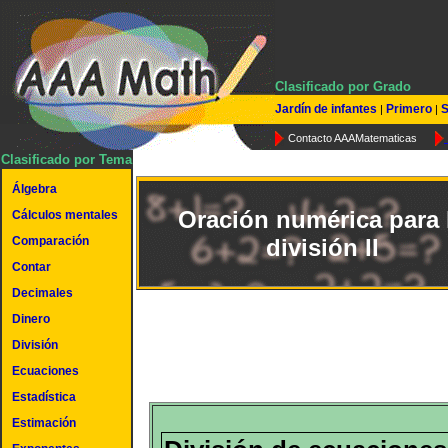
Clasificado por Grado
Jardín de infantes
Primero
S
|
|
Contacto AAAMatematicas
Clasificado por Tema
Álgebra
Oración numérica para 
Cálculos mentales
Comparación
división II
Contar
Decimales
Dinero
División
Ecuaciones
Estadística
Estimación