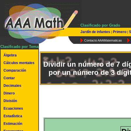
Clasificado por Grado
Jardín de infantes
Primero
S
|
|
Contacto AAAMatematicas
Clasificado por Tema
Álgebra
Dividir un número de 7 dí
Cálculos mentales
Comparación
por un número de 3 dígi
Contar
Decimales
Dinero
División
Ecuaciones
Estadística
Estimación