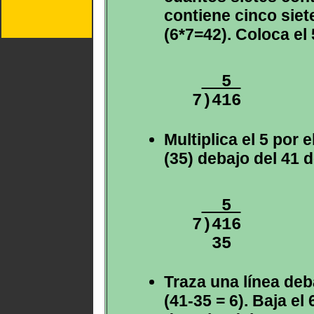
contiene cinco siet
(6*7=42). Coloca el 
  5 
Multiplica el 5 por e
(35) debajo del 41 d
  5 
7)416

Traza una línea deba
(41-35 = 6). Baja el 