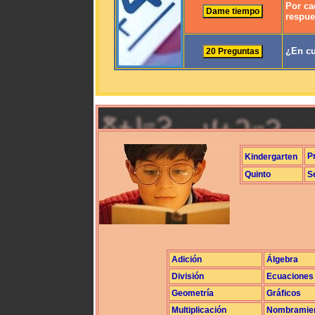
Por ca
respue
¿En cu
P
Kindergarten
Quinto
S
Adición
Álgebra
División
Ecuaciones
Geometría
Gráficos
Multiplicación
Nombramie