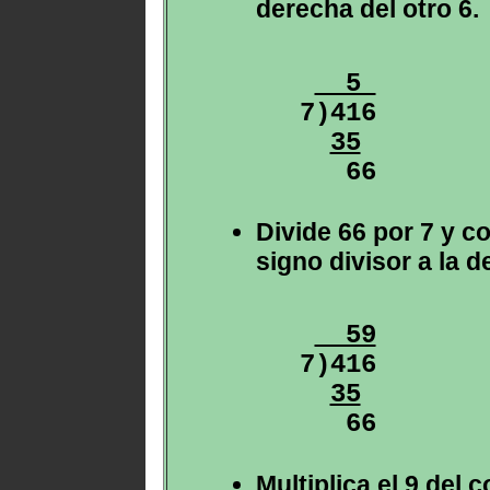
derecha del otro 6.
  5 
7)416

35
Divide 66 por 7 y c
signo divisor a la d
  59
7)416

35
Multiplica el 9 del c