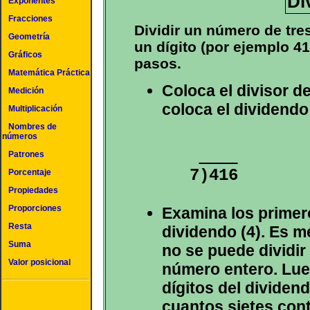
Di
Exponentes
Fracciones
Dividir un número de tre
Geometría
un dígito (por ejemplo 41
Gráficos
pasos.
Matemática Práctica
Coloca el divisor de
Medición
coloca el dividendo
Multiplicación
Nombres de
números
Patrones
Porcentaje
Propiedades
Proporciones
Examina los primero
Resta
dividendo (4). Es m
Suma
no se puede dividir
Valor posicional
número entero. Lue
dígitos del dividen
cuantos sietes cont