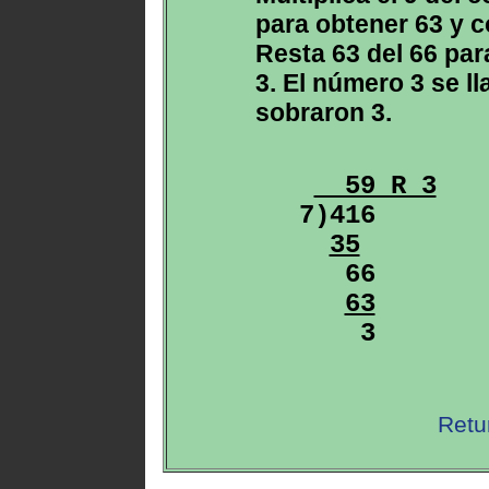
para obtener 63 y c
Resta 63 del 66 par
3. El número 3 se l
sobraron 3.
  59 R 3
7)416

35
   66

63
Retu