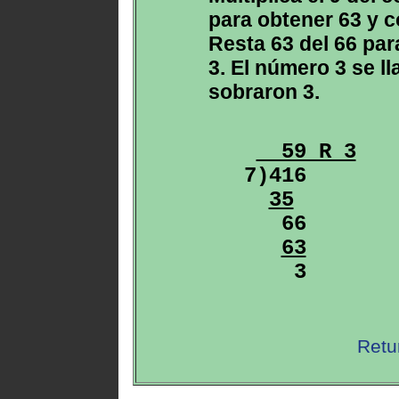
para obtener 63 y c
Resta 63 del 66 par
3. El número 3 se l
sobraron 3.
  59 R 3
7)416

35
   66

63
Retu