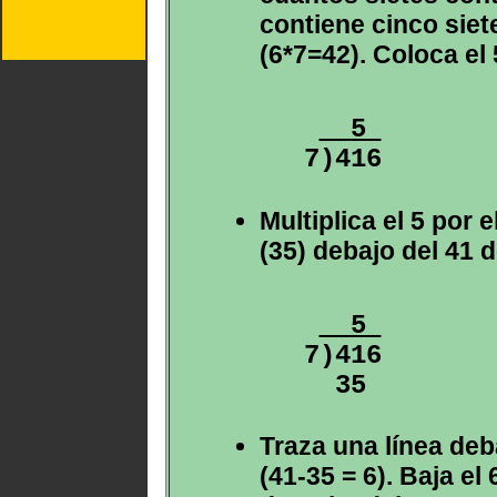
contiene cinco siet
(6*7=42). Coloca el 
  5 
Multiplica el 5 por e
(35) debajo del 41 d
  5 
7)416

Traza una línea deba
(41-35 = 6). Baja el 