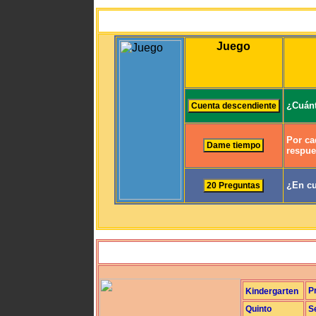
Juego
¿Cuánt
Por ca
respue
¿En cu
P
Kindergarten
Quinto
S