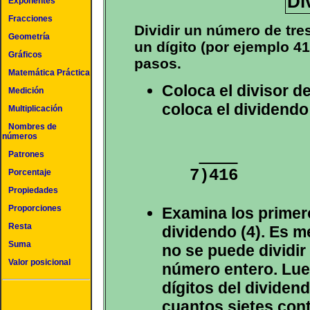
Di
Exponentes
Fracciones
Dividir un número de tre
Geometría
un dígito (por ejemplo 41
Gráficos
pasos.
Matemática Práctica
Coloca el divisor de
Medición
coloca el dividendo
Multiplicación
Nombres de
números
Patrones
Porcentaje
Propiedades
Proporciones
Examina los primero
Resta
dividendo (4). Es m
Suma
no se puede dividir
Valor posicional
número entero. Lue
dígitos del dividen
cuantos sietes cont