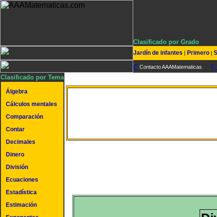
Clasificado por Grado
Jardín de infantes
Primero
S
|
|
Contacto AAAMatematicas
Clasificado por Tema
Álgebra
Dividir un número de 5 dí
Cálculos mentales
Comparación
por un número de 3 dígi
Contar
Decimales
Dinero
División
Ecuaciones
Estadística
Estimación