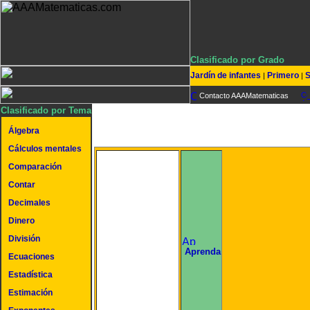
Clasificado por Grado
Jardín de infantes
Primero
S
|
|
Contacto AAAMatematicas
Clasificado por Tema
Álgebra
Cálculos mentales
Comparación
Contar
Decimales
Dinero
División
undefined
Aprenda
Ecuaciones
Estadística
Estimación