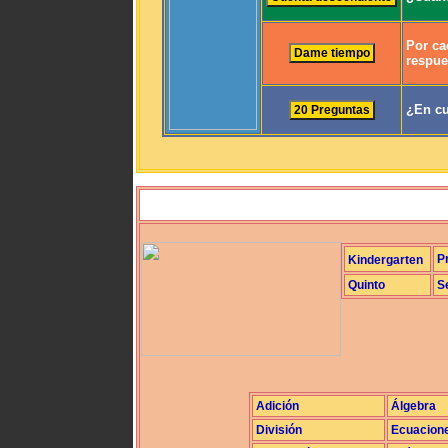
Por ca
respue
¿En cu
P
Kindergarten
Quinto
S
Adición
Álgebra
División
Ecuacion