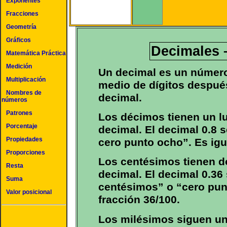
Exponentes
Fracciones
Geometría
Gráficos
Decimales 
Matemática Práctica
Medición
Un decimal es un número 
Multiplicación
medio de dígitos despué
Nombres de
decimal.
números
Patrones
Los décimos tienen un l
Porcentaje
decimal. El decimal 0.8 
Propiedades
cero punto ocho”. Es igua
Proporciones
Los centésimos tienen d
Resta
decimal. El decimal 0.36 
Suma
centésimos” o “cero punto
Valor posicional
fracción 36/100.
Los milésimos siguen un 