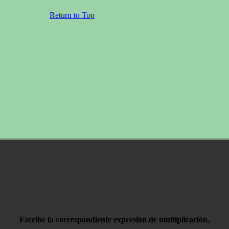
Return to Top
Escribe la correspondiente expresión de multiplicación.