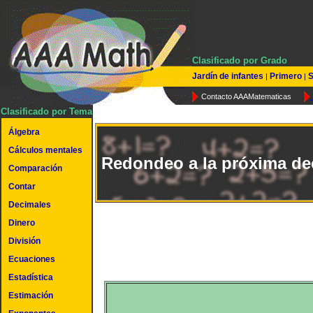
Clasificado por Grado
Jardín de infantes
Primero
S
|
|
Contacto AAAMatematicas
Clasificado por Tema
Álgebra
Cálculos mentales
Redondeo a la próxima d
Comparación
Contar
Decimales
Dinero
División
Ecuaciones
Estadística
Estimación