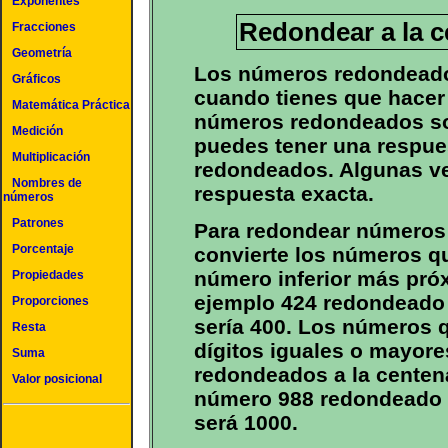
Exponentes
Redondear a la 
Fracciones
Geometría
Los números redondeado
Gráficos
cuando tienes que hacer
Matemática Práctica
números redondeados so
Medición
puedes tener una respue
Multiplicación
redondeados. Algunas ve
Nombres de
respuesta exacta.
números
Patrones
Para redondear números 
Porcentaje
convierte los números qu
número inferior más pró
Propiedades
ejemplo 424 redondeado 
Proporciones
sería 400. Los números q
Resta
dígitos iguales o mayore
Suma
redondeados a la centen
Valor posicional
número 988 redondeado 
será 1000.