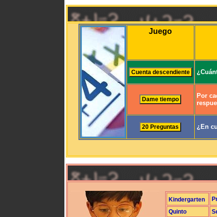
Juego
¿Cuánt
Por ca
respue
¿En cu
P
Kindergarten
Quinto
S