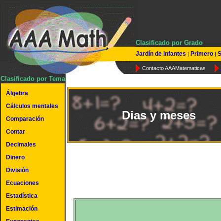
Clasificado por Grado
Jardín de infantes
Primero
S
|
|
Contacto AAAMatematicas
Clasificado por Tema
Álgebra
Cálculos mentales
Dias y meses
Comparación
Contar
Decimales
Dinero
División
Ecuaciones
Estadística
Estimación