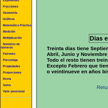
Exponentes
Fracciones
Geometría
Gráficos
Matemática Práctica
Medición
Dias 
Multiplicación
Nombres de
Treinta dias tiene Septie
números
Abril, Junio y Noviembre
Patrones
Todo el resto tienen trei
Porcentaje
Excepto Febrero que tie
Propiedades
o veintinueve en años bi
Proporciones
Resta
Suma
Retu
Valor posicional