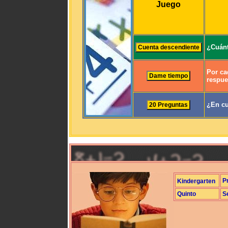
Juego
¿Cuánt
Por ca
respue
¿En cu
P
Kindergarten
Quinto
S