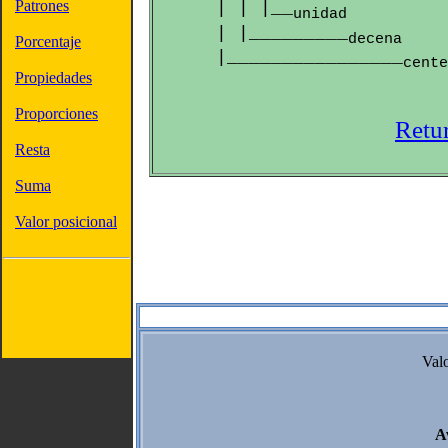
Patrones
  | | |__
unidad
  | |_________
decena
Porcentaje
  |________________
cente
Propiedades
Proporciones
Retu
Resta
Suma
Valor posicional
Valo
Av