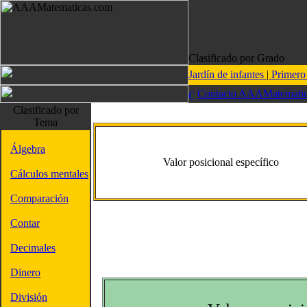
Clasificado por Grado
Jardín de infantes
|
Primer
Contacto AAAMatematic
Clasificado por
Tema
Álgebra
Valor posicional específico
Cálculos mentales
Comparación
Contar
Decimales
Dinero
División