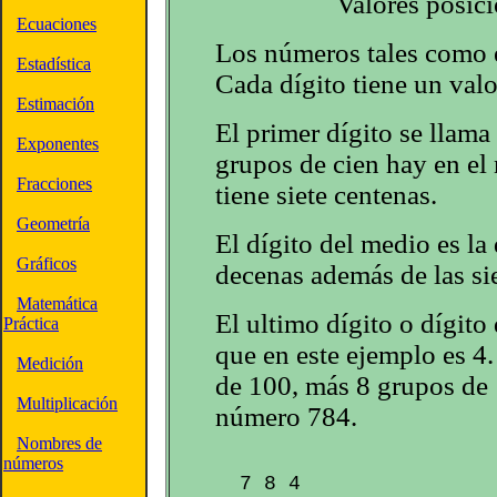
Valores posici
Ecuaciones
Los números tales como el
Estadística
Cada dígito tiene un valo
Estimación
El primer dígito se llama
Exponentes
grupos de cien hay en e
Fracciones
tiene siete centenas.
Geometría
El dígito del medio es l
Gráficos
decenas además de las sie
Matemática
El ultimo dígito o dígito 
Práctica
que en este ejemplo es 4.
Medición
de 100, más 8 grupos de 
Multiplicación
número 784.
Nombres de
números
  7 8 4
