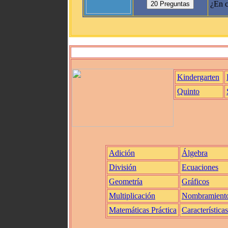
¿En c
Kindergarten
Quinto
Adición
Álgebra
División
Ecuaciones
Geometría
Gráficos
Multiplicación
Nombramient
Matemáticas Práctica
Características