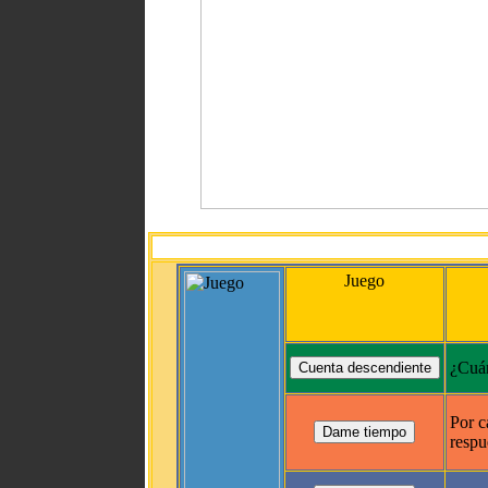
Juego
¿Cuán
Por c
respu