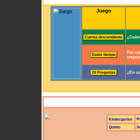
Juego
¿Cuánt
Por ca
respue
¿En cu
P
Kindergarten
Quinto
S