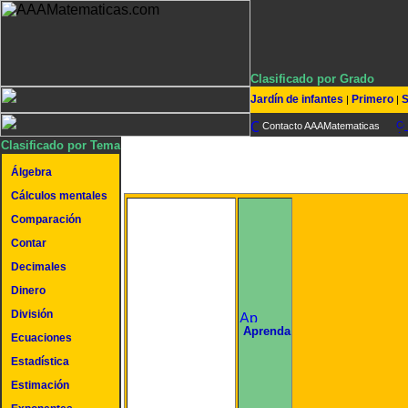
Clasificado por Grado
Jardín de infantes
Primero
S
|
|
Contacto AAAMatematicas
Clasificado por Tema
Álgebra
Cálculos mentales
Comparación
Contar
Decimales
Dinero
División
undefined
Aprenda
Ecuaciones
Estadística
Estimación