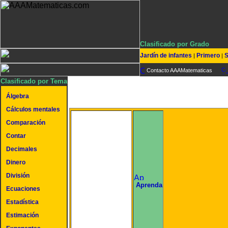
Clasificado por Grado
Jardín de infantes
Primero
S
|
|
Contacto AAAMatematicas
Clasificado por Tema
Álgebra
Cálculos mentales
Comparación
Contar
Decimales
Dinero
División
undefined
Aprenda
Ecuaciones
Estadística
Estimación