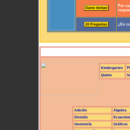
Por ca
respue
¿En cu
P
Kindergarten
Quinto
S
Adición
Álgebra
División
Ecuacion
Geometría
Gráficos