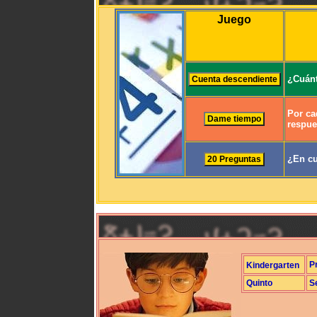
Juego
¿Cuánt
Por ca
respue
¿En cu
P
Kindergarten
Quinto
S