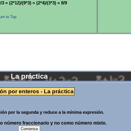
3 = (2*12)/(9*3) = (2*4)/(3*3) = 8/9
urn to Top
La práctica
ión por enteros - La práctica
ción por la segunda y reduce a la mínima expresión.
mo número fraccionario y no como número mixto.