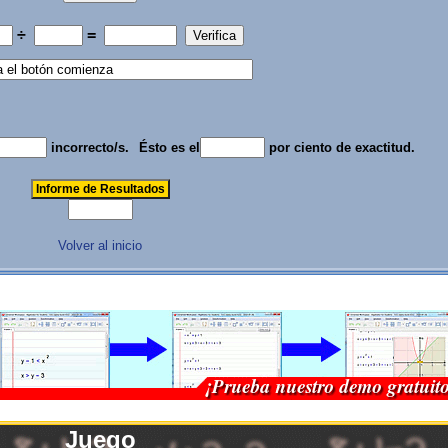
÷
=
incorrecto/s.
Ésto es el
por ciento de exactitud.
Volver al inicio
Juego