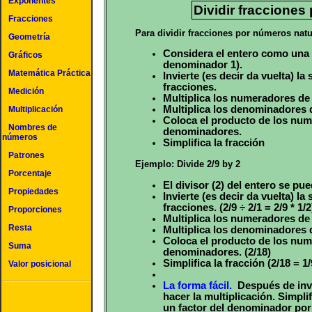
Exponentes
Dividir fracciones
Fracciones
Para dividir fracciones por números natu
Geometría
Considera el entero como una f
Gráficos
denominador 1).
Matemática Práctica
Invierte (es decir da vuelta) la
fracciones.
Medición
Multiplica los numeradores de 
Multiplica los denominadores d
Multiplicación
Coloca el producto de los num
Nombres de
denominadores.
números
Simplifica la fracción
Patrones
Ejemplo: Divide 2/9 by 2
Porcentaje
El divisor (2) del entero se pu
Propiedades
Invierte (es decir da vuelta) la
fracciones. (2/9 ÷ 2/1 = 2/9 * 1/2
Proporciones
Multiplica los numeradores de 
Resta
Multiplica los denominadores d
Coloca el producto de los num
Suma
denominadores. (2/18)
Simplifica la fracción (2/18 = 1/
Valor posicional
La forma fácil.
Después de inver
hacer la multiplicación. Simpli
un factor del denominador po