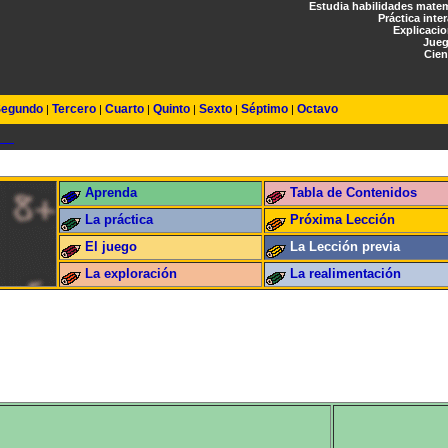
Estudia habilidades mate
Práctica inte
Explicaci
Jueg
Cien
egundo
Tercero
Cuarto
Quinto
Sexto
Séptimo
Octavo
|
|
|
|
|
|
Aprenda
Tabla de Contenidos
La práctica
Próxima Lección
El juego
La Lección previa
La exploración
La realimentación