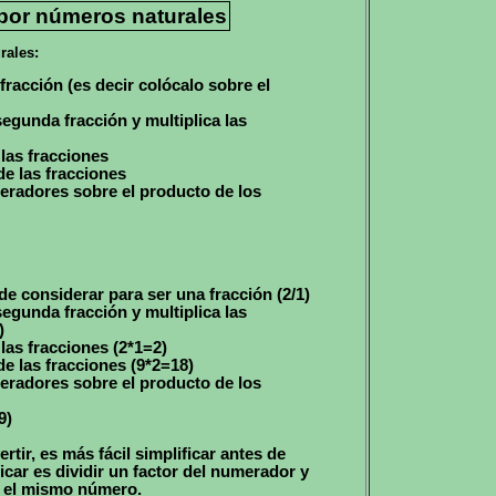
 por números naturales
rales:
racción (es decir colócalo sobre el
 segunda fracción y multiplica las
las fracciones
e las fracciones
eradores sobre el producto de los
ede considerar para ser una fracción (2/1)
 segunda fracción y multiplica las
)
las fracciones (2*1=2)
e las fracciones (9*2=18)
eradores sobre el producto de los
9)
tir, es más fácil simplificar antes de
ficar es dividir un factor del numerador y
r el mismo número.