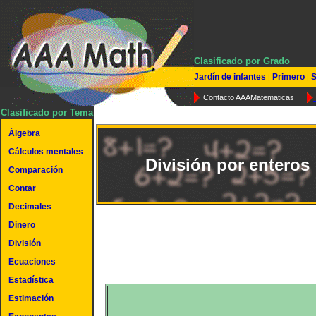
Clasificado por Grado
Jardín de infantes
Primero
S
|
|
Contacto AAAMatematicas
Clasificado por Tema
Álgebra
Cálculos mentales
División por enteros
Comparación
Contar
Decimales
Dinero
División
Ecuaciones
Estadística
Estimación