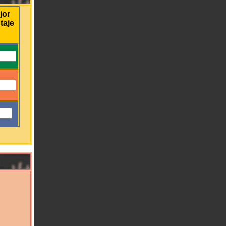
jor
taje