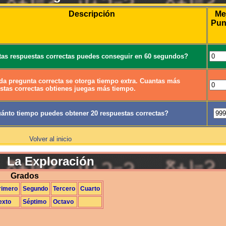
Descripción
Me
Pun
as respuestas correctas puedes conseguir en 60 segundos?
da pregunta correcta se otorga tiempo extra. Cuantas más
stas correctas obtienes juegas más tiempo.
ánto tiempo puedes obtener 20 respuestas correctas?
Volver al inicio
La Exploración
Grados
rimero
Segundo
Tercero
Cuarto
exto
Séptimo
Octavo