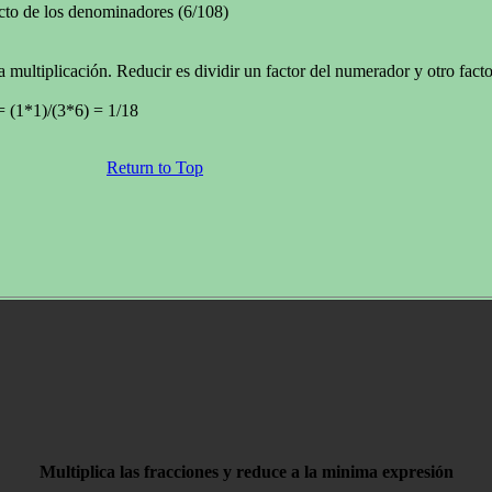
cto de los denominadores (6/108)
 multiplicación. Reducir es dividir un factor del numerador y otro fac
= (1*1)/(3*6) = 1/18
Return to Top
Multiplica las fracciones y reduce a la minima expresión