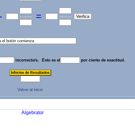
-
=
incorrecto/s.
Ésto es el
por ciento de exactitud.
Volver al inicio