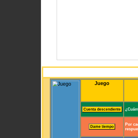
Juego
¿Cuánt
Por ca
respue