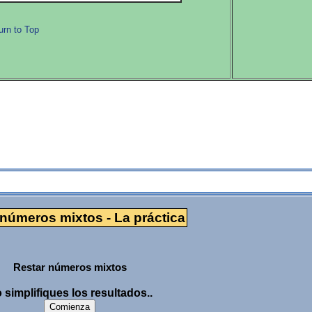
urn to Top
La práctica
 números mixtos - La práctica
Restar números mixtos
 simplifiques los resultados..