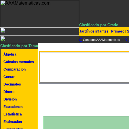
Clasificado por Grado
Jardín de infantes
Primero
S
|
|
Contacto AAAMatematicas
Clasificado por Tema
Álgebra
Cálculos mentales
Restar números mixto
Comparación
Contar
Decimales
Dinero
División
Ecuaciones
Estadística
Estimación