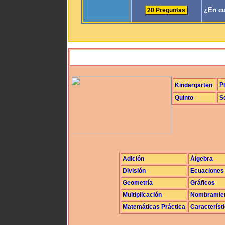
¿En cu
P
Kindergarten
Quinto
S
Adición
Álgebra
División
Ecuaciones
Geometría
Gráficos
Multiplicación
Nombramie
Matemáticas Práctica
Característ