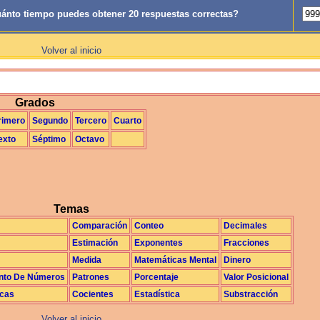
ánto tiempo puedes obtener 20 respuestas correctas?
Volver al inicio
La Exploración
Grados
rimero
Segundo
Tercero
Cuarto
exto
Séptimo
Octavo
Temas
Comparación
Conteo
Decimales
Estimación
Exponentes
Fracciones
Medida
Matemáticas Mental
Dinero
nto De Números
Patrones
Porcentaje
Valor Posicional
icas
Cocientes
Estadística
Substracción
Volver al inicio