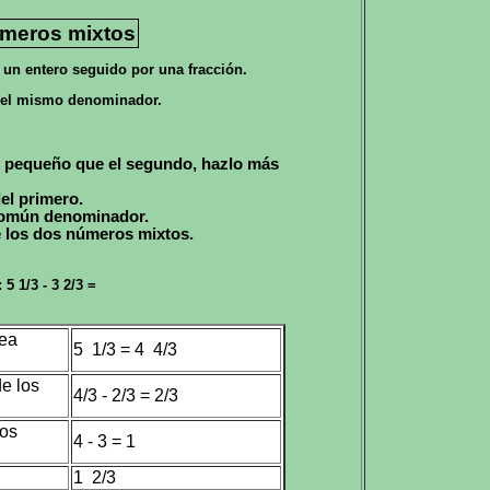
úmeros mixtos
un entero seguido por una fracción.
 el mismo denominador.
s pequeño que el segundo, hazlo más
el primero.
 común denominador.
e los dos números mixtos.
5 1/3 - 3 2/3 =
sea
5 1/3 = 4 4/3
de los
4/3 - 2/3 = 2/3
ros
4 - 3 = 1
1 2/3