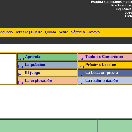
Estudia habilidades mate
Práctica inte
Explicaci
Jueg
Cien
egundo
Tercero
Cuarto
Quinto
Sexto
Séptimo
Octavo
|
|
|
|
|
|
Aprenda
Tabla de Contenidos
La práctica
Próxima Lección
s
El juego
La Lección previa
La exploración
La realimentación