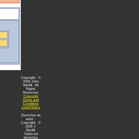
Copyright. ©
2006 John
Banfill. All
Rights
Reserved.
Copyright
Terms and
Conditions
Legal Notice
Derechos de
autor -
Copyright. ©
2006 J.
Banfill.
Todos los
derechos