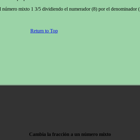
l número mixto 1 3/5 dividiendo el numerador (8) por el denominador (5
Return to Top
Cambia la fracción a un número mixto