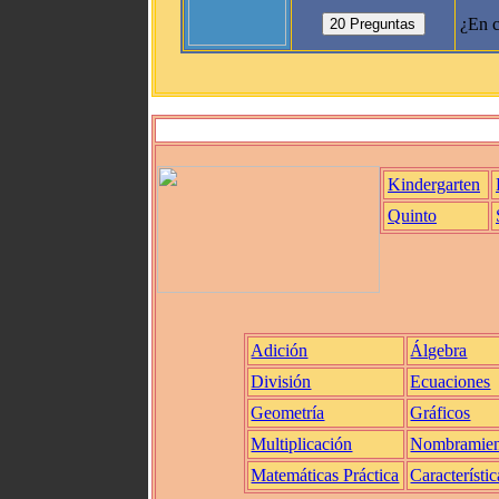
¿En c
Kindergarten
Quinto
Adición
Álgebra
División
Ecuaciones
Geometría
Gráficos
Multiplicación
Nombramien
Matemáticas Práctica
Característic