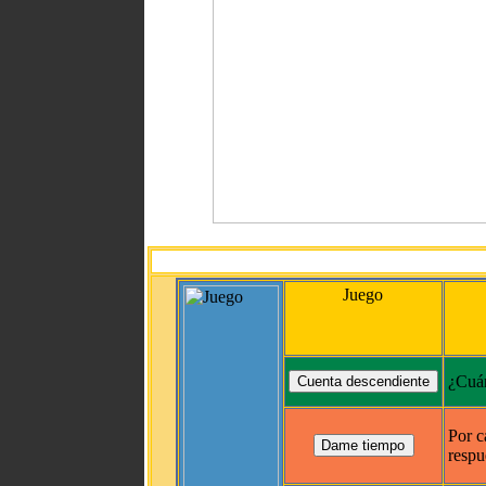
Juego
¿Cuán
Por c
respu