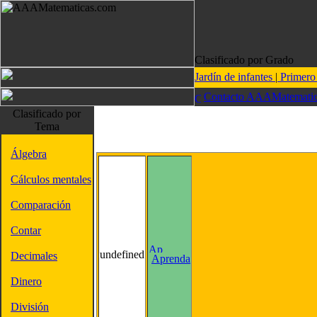
Clasificado por Grado
Jardín de infantes
|
Primer
Contacto AAAMatematic
Clasificado por
Tema
Álgebra
Cálculos mentales
Comparación
Contar
undefined
Decimales
Aprenda
Dinero
División