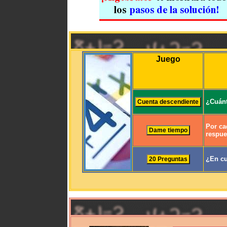
Juego
¿Cuánt
Por ca
respue
¿En cu