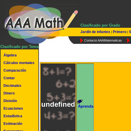
Clasificado por Grado
Jardín de infantes
Primero
S
|
|
Contacto AAAMatematicas
Clasificado por Tema
Álgebra
Cálculos mentales
Comparación
Contar
Decimales
Dinero
División
undefined
Aprenda
Ecuaciones
Estadística
Estimación