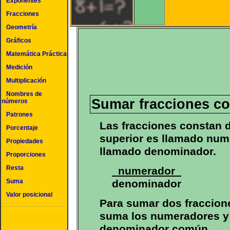
Exponentes
Fracciones
Geometría
Gráficos
Matemática Práctica
Medición
Multiplicación
Nombres de
Sumar fracciones c
números
Patrones
Las fracciones constan 
Porcentaje
superior es llamado nume
Propiedades
llamado denominador.
Proporciones
Resta
numerador
denominador
Suma
Valor posicional
Para sumar dos fraccion
suma los numeradores y 
denominador común.