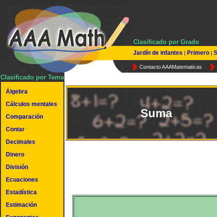
Clasificado por Grado
Jardín de infantes
Primero
S
|
|
Contacto AAAMatematicas
Clasificado por Tema
Álgebra
Cálculos mentales
Suma
Comparación
Contar
Decimales
Dinero
División
Ecuaciones
Estadística
Estimación