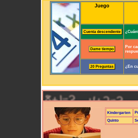
Juego
¿Cuánt
Por ca
respue
¿En cu
P
Kindergarten
Quinto
S