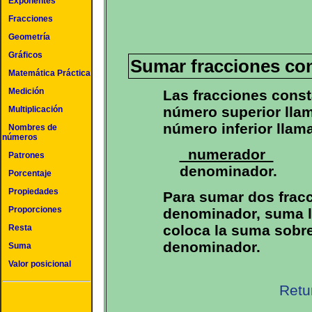
Exponentes
Fracciones
Geometría
Gráficos
Sumar fracciones co
Matemática Práctica
Medición
Las fracciones cons
número superior lla
Multiplicación
número inferior lla
Nombres de
números
numerador
Patrones
denominador.
Porcentaje
Propiedades
Para sumar dos frac
Proporciones
denominador, suma 
coloca la suma sobr
Resta
denominador.
Suma
Valor posicional
Retu