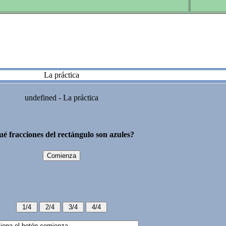
La práctica
undefined - La práctica
é fracciones del rectángulo son azules?