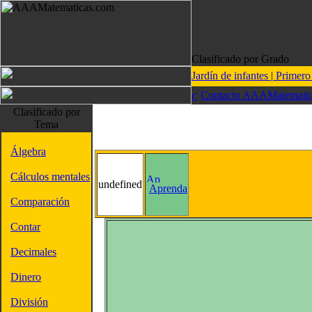
Clasificado por Grado
Jardín de infantes
|
Primer
Contacto AAAMatematic
Clasificado por
Tema
Álgebra
Cálculos mentales
undefined
Aprenda
Comparación
Contar
Decimales
Dinero
División