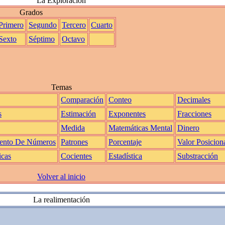
La Exploración
Grados
Primero
Segundo
Tercero
Cuarto
Sexto
Séptimo
Octavo
Temas
Comparación
Conteo
Decimales
s
Estimación
Exponentes
Fracciones
Medida
Matemáticas Mental
Dinero
ento De Números
Patrones
Porcentaje
Valor Posicion
icas
Cocientes
Estadística
Substracción
Volver al inicio
La realimentación