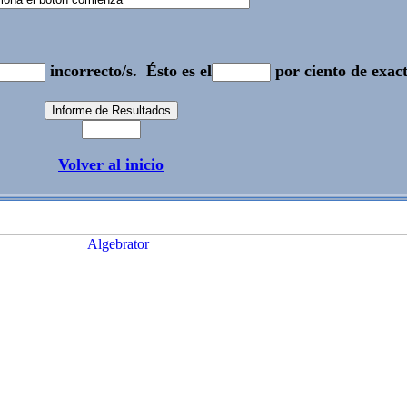
incorrecto/s.
Ésto es el
por ciento de exact
Volver al inicio