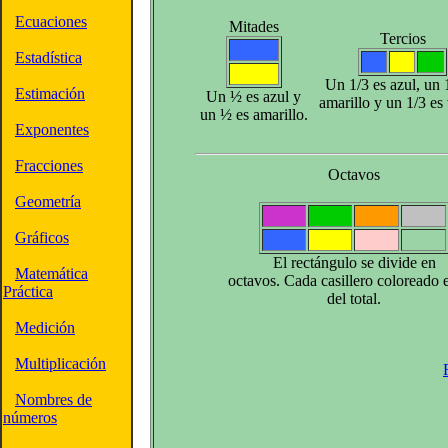
Ecuaciones
Mitades
Tercios
Estadística
Un 1/3 es azul, un 
Estimación
Un ½ es azul y
amarillo y un 1/3 es
un ½ es amarillo.
Exponentes
Fracciones
Octavos
Geometría
Gráficos
El rectángulo se divide en
Matemática
octavos. Cada casillero coloreado 
Práctica
del total.
Medición
Multiplicación
Nombres de
números