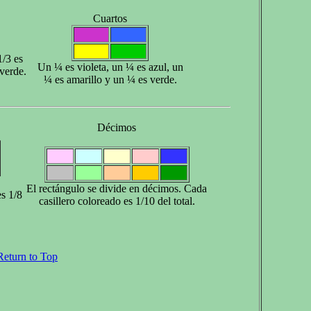
Cuartos
1/3 es
Un ¼ es violeta, un ¼ es azul, un
 verde.
¼ es amarillo y un ¼ es verde.
Décimos
El rectángulo se divide en décimos. Cada
es 1/8
casillero coloreado es 1/10 del total.
Return to Top