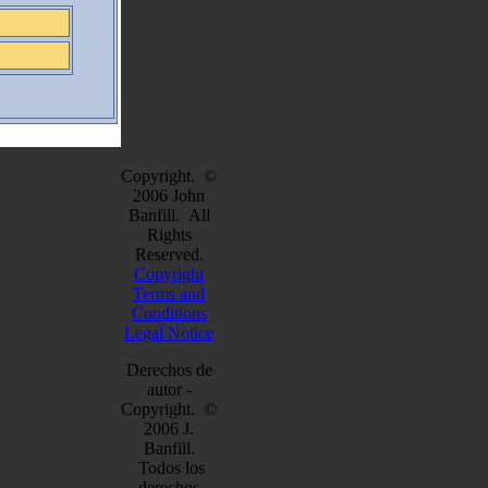
Copyright. ©
2006 John
Banfill. All
Rights
Reserved.
Copyright
Terms and
Conditions
Legal Notice
Derechos de
autor -
Copyright. ©
2006 J.
Banfill.
Todos los
derechos