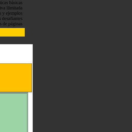
ticas básicas
tiva ilimitada
s y ejemplos
s desafiantes
s de páginas