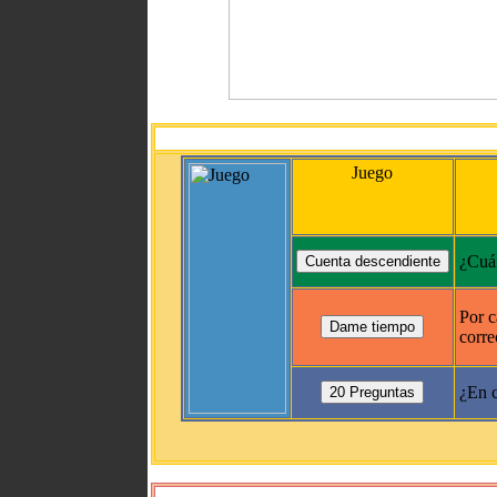
Juego
¿Cuán
Por c
corre
¿En c