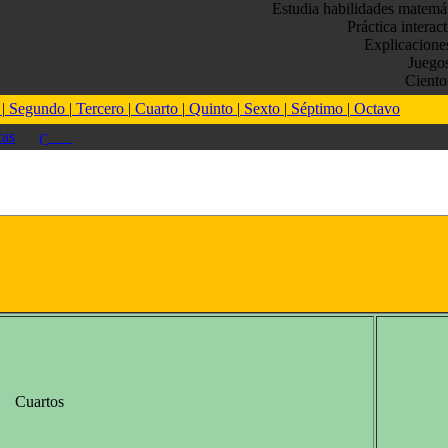
Estudia habilidades matemá
Práctica interac
Explicacione
Juego
Ciento
o
|
Segundo
|
Tercero
|
Cuarto
|
Quinto
|
Sexto
|
Séptimo
|
Octavo
as
Cuartos