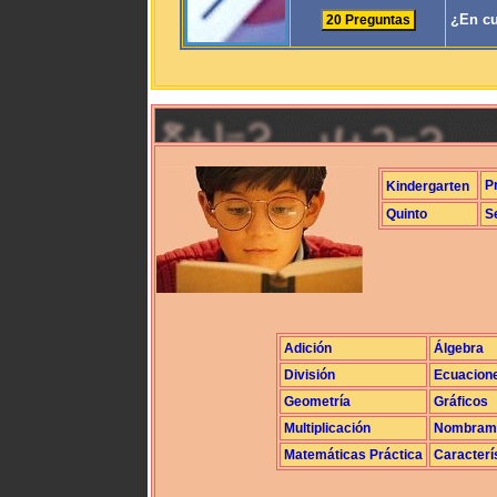
¿En cu
P
Kindergarten
Quinto
S
Adición
Álgebra
División
Ecuacion
Geometría
Gráficos
Multiplicación
Nombrami
Matemáticas Práctica
Caracterí