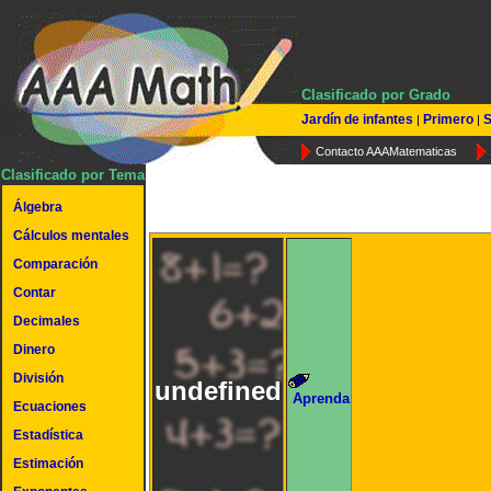
Clasificado por Grado
Jardín de infantes
Primero
S
|
|
Contacto AAAMatematicas
Clasificado por Tema
Álgebra
Cálculos mentales
Comparación
Contar
Decimales
Dinero
División
undefined
Aprenda
Ecuaciones
Estadística
Estimación