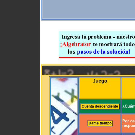
Juego
¿Cuánt
Por ca
respue