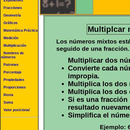
Exponentes
Fracciones
Geometría
Gráficos
Multiplcar
Matemática Práctica
Medición
Los números mixtos está
Multiplicación
seguido de una fracción.
Nombres de
números
Multiplicar dos n
Patrones
Convierte cada nú
Porcentaje
impropia.
Propiedades
Multiplica los dos
Proporciones
Multiplica los do
Resta
Si es una fracción
Suma
resultado nuevame
Valor posicional
Simplifica el núme
Ejemplo: 