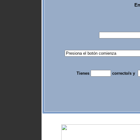
En
Tienes
correcto/s y