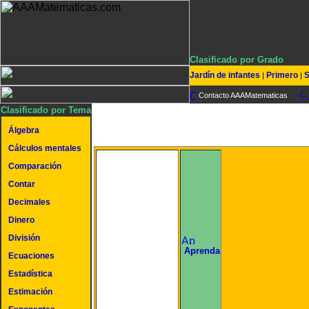
Clasificado por Grado
Jardín de infantes
Primero
S
|
|
Contacto AAAMatematicas
Clasificado por Tema
Álgebra
Cálculos mentales
Comparación
Contar
Decimales
Dinero
División
undefined
Aprenda
Ecuaciones
Estadística
Estimación