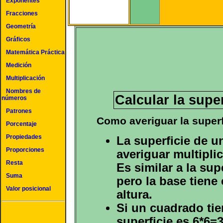
Exponentes
Fracciones
Geometría
Gráficos
Matemática Práctica
Medición
Multiplicación
Nombres de
Calcular la supe
números
Patrones
Como averiguar la superf
Porcentaje
Propiedades
La superficie de 
Proporciones
averiguar multipli
Resta
Es similar a la sup
Suma
pero la base tiene
Valor posicional
altura.
Si un cuadrado ti
superficie es 6*6