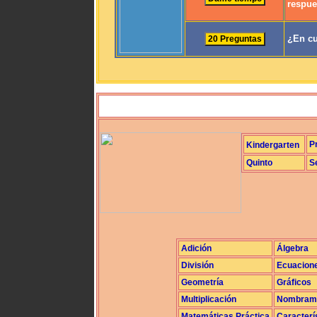
respue
¿En cu
P
Kindergarten
Quinto
S
Adición
Álgebra
División
Ecuacion
Geometría
Gráficos
Multiplicación
Nombrami
Matemáticas Práctica
Caracterí