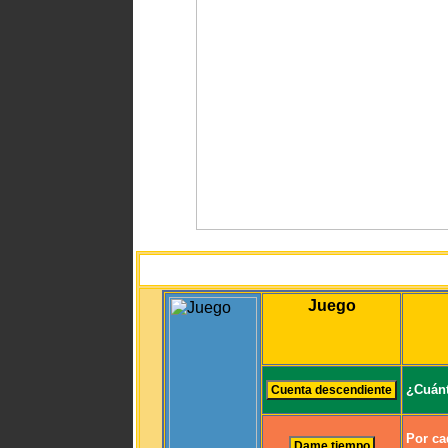
Juego
¿Cuánt
Por ca