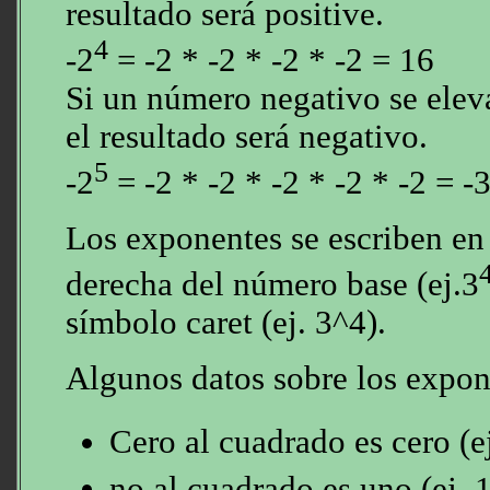
resultado será positive.
4
-2
= -2 * -2 * -2 * -2 = 16
Si un número negativo se elev
el resultado será negativo.
5
-2
= -2 * -2 * -2 * -2 * -2 = -
Los exponentes se escriben en 
derecha del número base (ej.3
símbolo caret (ej. 3^4).
Algunos datos sobre los expon
Cero al cuadrado es cero (ej
no al cuadrado es uno (ej. 