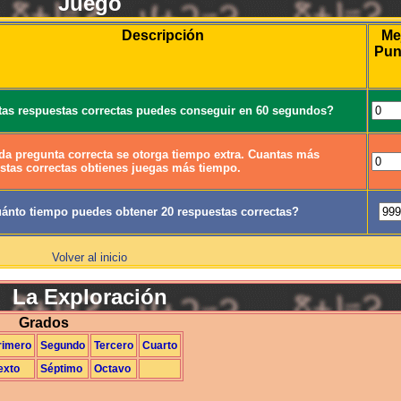
Juego
Descripción
Me
Pun
as respuestas correctas puedes conseguir en 60 segundos?
da pregunta correcta se otorga tiempo extra. Cuantas más
stas correctas obtienes juegas más tiempo.
ánto tiempo puedes obtener 20 respuestas correctas?
Volver al inicio
La Exploración
Grados
rimero
Segundo
Tercero
Cuarto
exto
Séptimo
Octavo