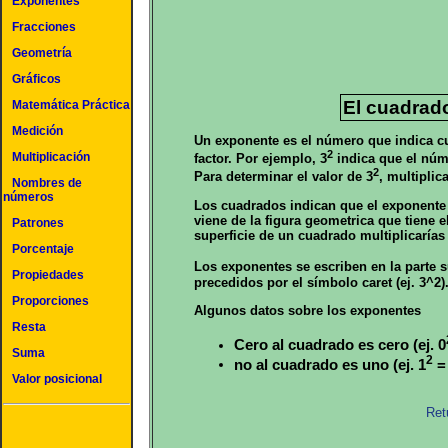
Exponentes
Fracciones
Geometría
Gráficos
El cuadrad
Matemática Práctica
Medición
Un exponente es el número que indica c
2
Multiplicación
factor. Por ejemplo, 3
indica que el núme
2
Para determinar el valor de 3
, multiplic
Nombres de
números
Los cuadrados indican que el exponente 
viene de la figura geometrica que tiene 
Patrones
superficie de un cuadrado multiplicarías 
Porcentaje
Los exponentes se escriben en la parte s
Propiedades
precedidos por el símbolo caret (ej. 3^2)
Proporciones
Algunos datos sobre los exponentes
Resta
Cero al cuadrado es cero (ej. 0
Suma
2
no al cuadrado es uno (ej. 1
= 
Valor posicional
Ret