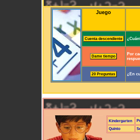
Juego
¿Cuánt
Por ca
respue
¿En cu
P
Kindergarten
Quinto
S