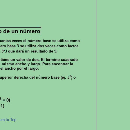
o de un número
uantas veces el número base se utiliza como
ro base 3 se utiliza dos veces como factor.
a 3*3 que dará un resultado de 9.
tiene un valor de dos. El término cuadrado
el mismo ancho y largo. Para encontrar la
el ancho por el largo.
2
uperior derecha del número base (ej. 3
) o
.
2
= 0)
1)
urn to Top