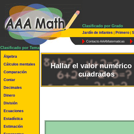
Clasificado por Grado
Jardín de infantes
Primero
S
|
|
Contacto AAAMatematicas
Clasificado por Tema
Álgebra
Hallar el valor numérico
Cálculos mentales
Comparación
cuadrados
Contar
Decimales
Dinero
División
Ecuaciones
Estadística
Estimación