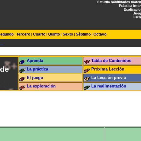
Estudia habilidades mate
Práctica inte
Explicaci
Jueg
Cien
egundo
Tercero
Cuarto
Quinto
Sexto
Séptimo
Octavo
|
|
|
|
|
|
Aprenda
Tabla de Contenidos
 de
La práctica
Próxima Lección
El juego
La Lección previa
La exploración
La realimentación