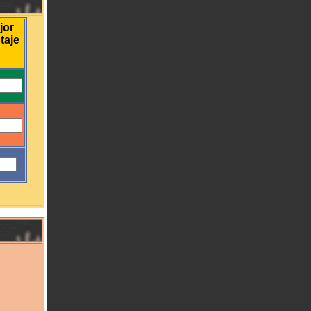
jor
taje