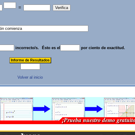
=
incorrecto/s.
Ésto es el
por ciento de exactitud.
Volver al inicio