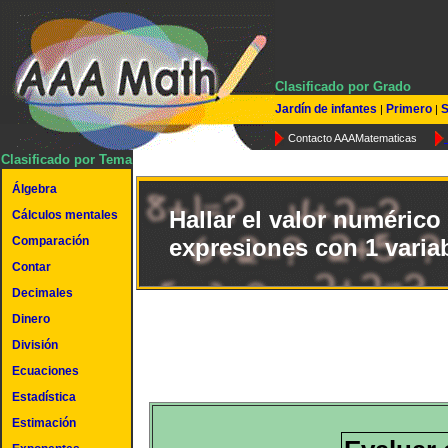
Clasificado por Grado
Jardín de infantes
Primero
S
|
|
Contacto AAAMatematicas
Clasificado por Tema
Álgebra
Hallar el valor numérico
Cálculos mentales
Comparación
expresiones con 1 varia
Contar
Decimales
Dinero
División
Ecuaciones
Estadística
Estimación