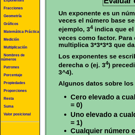
Evaluar
Exponentes
Fracciones
Un exponente es un núme
Geometría
veces el número base se 
Gráficos
4
ejemplo, 3
indica que el
Matemática Práctica
veces como factor. Para 
Medición
multiplica 3*3*3*3 que d
Multiplicación
Los exponentes se escrib
Nombres de
números
4
derecha o (ej. 3
) precedi
Patrones
3^4).
Porcentaje
Algunos datos sobre los
Propiedades
Proporciones
Cero elevado a cualq
Resta
= 0)
Suma
Uno elevado a cualq
Valor posicional
= 1)
Cualquier número e