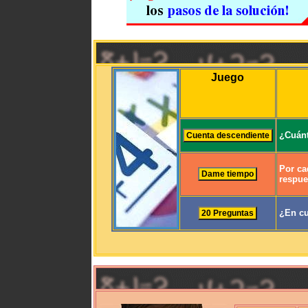
Juego
¿Cuánt
Por ca
respue
¿En cu