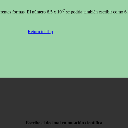
-7
erentes formas. El número 6.5 x 10
se podría también escribir como 6.
Return to Top
Escribe el decimal en notación científica