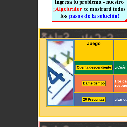
Juego
¿Cuánt
Por ca
respue
¿En cu