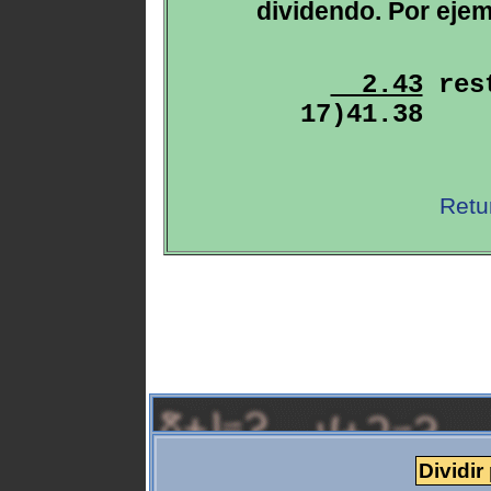
dividendo. Por ejem
  2.43
 rest
Retu
Dividir