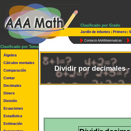
Clasificado por Grado
Jardín de infantes
Primero
S
|
|
Contacto AAAMatematicas
Clasificado por Tema
Álgebra
Cálculos mentales
Dividir por decimales - 
Comparación
Contar
Decimales
Dinero
División
Ecuaciones
Estadística
Estimación