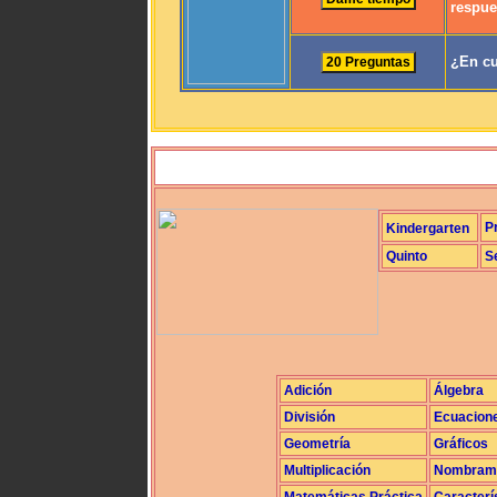
respue
¿En cu
P
Kindergarten
Quinto
S
Adición
Álgebra
División
Ecuacion
Geometría
Gráficos
Multiplicación
Nombrami
Matemáticas Práctica
Caracterí