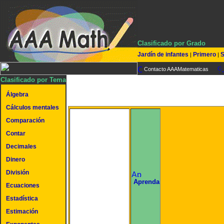
Clasificado por Grado
Jardín de infantes
Primero
S
|
|
Contacto AAAMatematicas
Clasificado por Tema
Álgebra
Cálculos mentales
Comparación
Contar
Decimales
Dinero
División
undefined
Aprenda
Ecuaciones
Estadística
Estimación