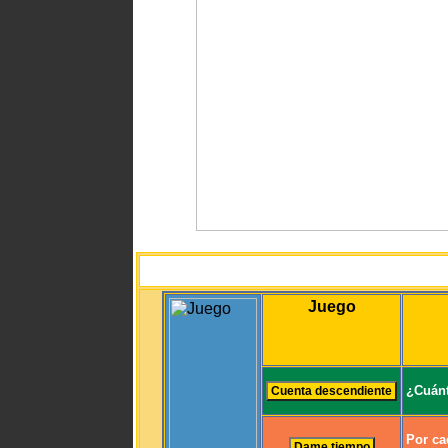
Juego
¿Cuánt
Por ca