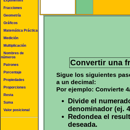
Exponentes
Fracciones
Geometría
Gráficos
Matemática Práctica
Medición
Multiplicación
Nombres de
números
Convertir una f
Patrones
Porcentaje
Sigue los siguientes pas
Propiedades
a un decimal:
Proporciones
Por ejemplo: Convierte 4
Resta
Divide el numerado
Suma
denominador (ej. 4
Valor posicional
Redondea el result
deseada.