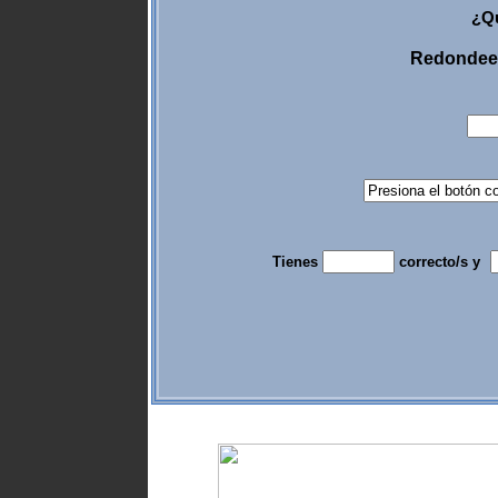
¿Qu
Redondee 
Tienes
correcto/s y