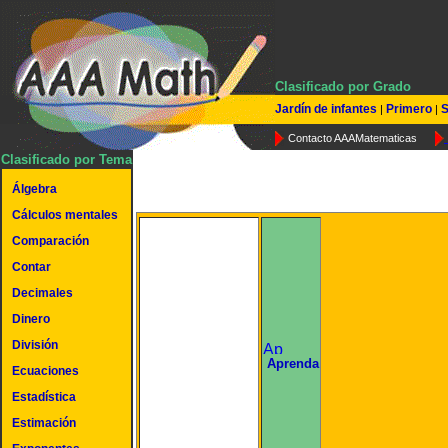
Clasificado por Grado
Jardín de infantes
Primero
S
|
|
Contacto AAAMatematicas
Clasificado por Tema
Álgebra
Cálculos mentales
Comparación
Contar
Decimales
Dinero
División
undefined
Aprenda
Ecuaciones
Estadística
Estimación