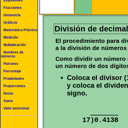
Exponentes
Fracciones
Geometría
Gráficos
División de decima
Matemática Práctica
Medición
El procedimiento para di
Multiplicación
a la división de números
Nombres de
números
Como dividir un número d
Patrones
un número de dos dígitos 
Porcentaje
Coloca el divisor (
Propiedades
y coloca el divide
Proporciones
signo.
Resta
Suma
Valor posicional