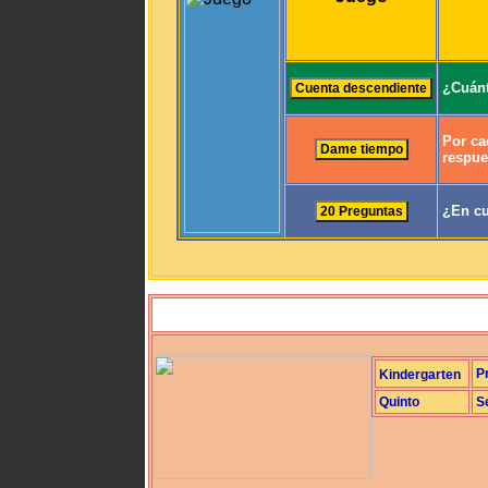
¿Cuánt
Por ca
respue
¿En cu
P
Kindergarten
Quinto
S