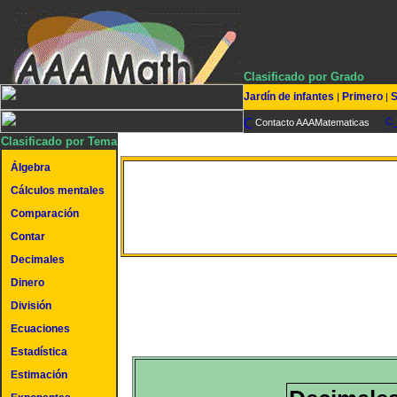
Clasificado por Grado
Jardín de infantes
Primero
S
|
|
Contacto AAAMatematicas
Clasificado por Tema
Álgebra
Cálculos mentales
Milésimos II
Comparación
Contar
Decimales
Dinero
División
Ecuaciones
Estadística
Estimación