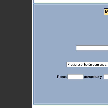
M
Tienes
correcto/s y