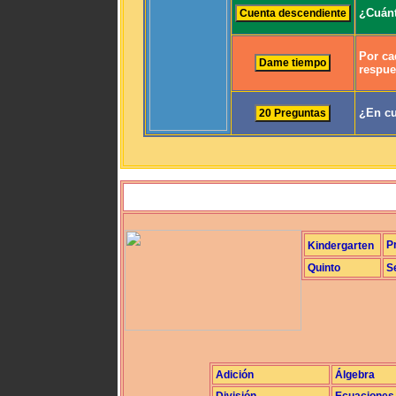
¿Cuánt
Por ca
respue
¿En cu
P
Kindergarten
Quinto
S
Adición
Álgebra
División
Ecuaciones