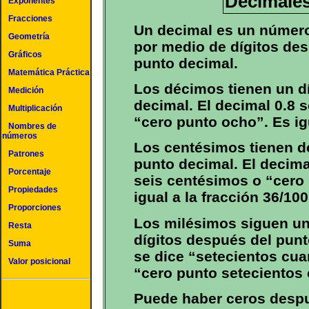
Decimales
Exponentes
Fracciones
Un decimal es un número 
Geometría
por medio de dígitos de
Gráficos
punto decimal.
Matemática Práctica
Los décimos tienen un d
Medición
decimal. El decimal 0.8 
Multiplicación
“cero punto ocho”. Es igu
Nombres de
números
Los centésimos tienen d
Patrones
punto decimal. El decimal
Porcentaje
seis centésimos o “cero p
Propiedades
igual a la fracción 36/100
Proporciones
Los milésimos siguen un 
Resta
dígitos después del punt
Suma
se dice “setecientos cua
Valor posicional
“cero punto setecientos 
Puede haber ceros despu