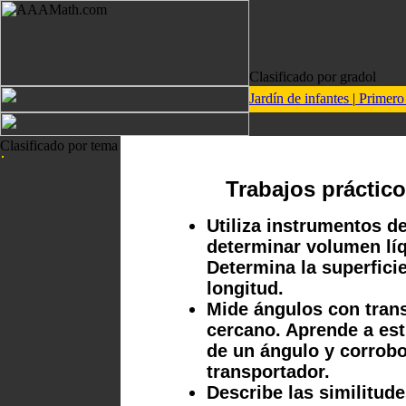
Clasificado por gradol
Jardín de infantes
|
Primer
Clasificado por tema
Trabajos práctic
Utiliza instrumentos d
determinar volumen líq
Determina la superfici
longitud.
Mide ángulos con tran
cercano. Aprende a est
de un ángulo y corrobo
transportador.
Describe las similitude