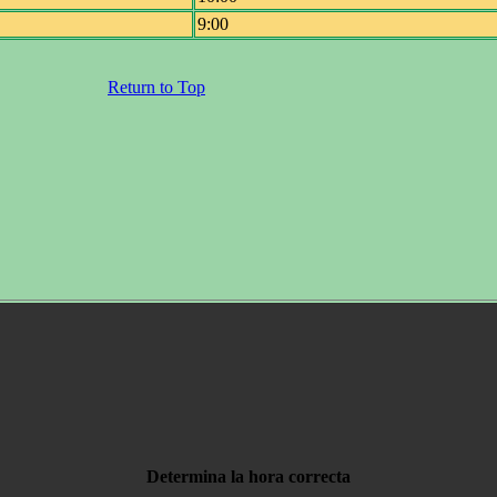
9:00
Return to Top
Determina la hora correcta