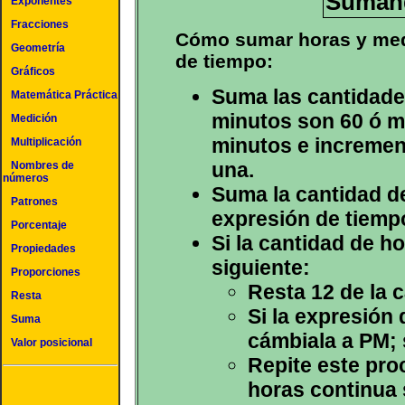
Suman
Exponentes
Fracciones
Cómo sumar horas y med
Geometría
de tiempo:
Gráficos
Suma las cantidades
Matemática Práctica
minutos son 60 ó má
Medición
minutos e incremen
Multiplicación
una.
Nombres de
números
Suma la cantidad de
Patrones
expresión de tiemp
Porcentaje
Si la cantidad de h
Propiedades
siguiente:
Proporciones
Resta 12 de la 
Resta
Si la expresión
Suma
cámbiala a PM; 
Valor posicional
Repite este pro
horas continua 