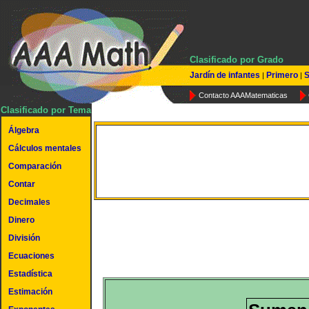
Clasificado por Grado
Jardín de infantes
Primero
S
|
|
Contacto AAAMatematicas
Clasificado por Tema
Álgebra
Cálculos mentales
Tiempo – sumar medias h
Comparación
Contar
Decimales
Dinero
División
Ecuaciones
Estadística
Estimación