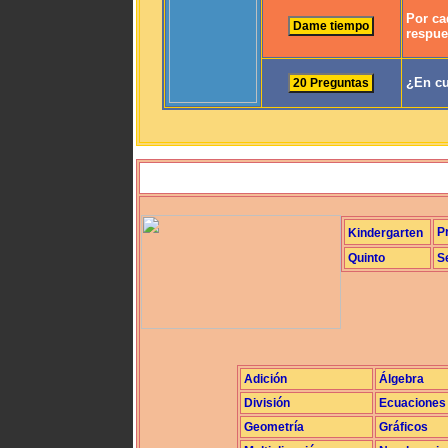
Por ca
respue
¿En cu
P
Kindergarten
Quinto
S
Adición
Álgebra
División
Ecuaciones
Geometría
Gráficos