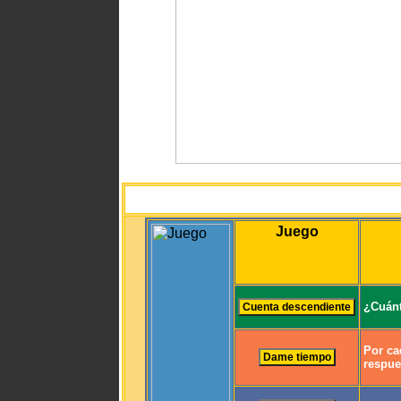
Juego
¿Cuánt
Por ca
respue