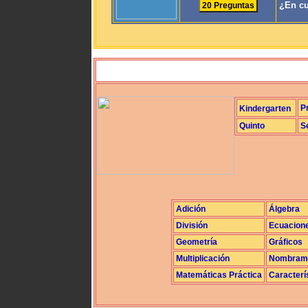
¿En cu
P
Kindergarten
Quinto
S
Adición
Álgebra
División
Ecuacion
Geometría
Gráficos
Multiplicación
Nombrami
Matemáticas Práctica
Caracterí