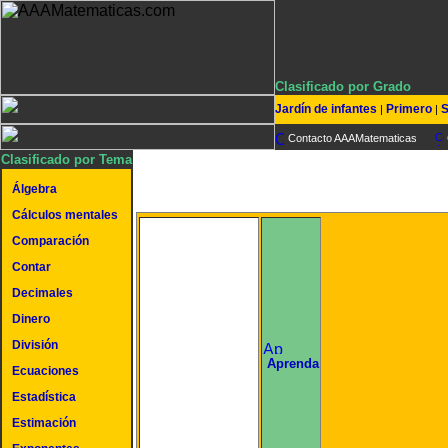
Clasificado por Grado
Jardín de infantes
Primero
S
|
|
Contacto AAAMatematicas
Clasificado por Tema
Álgebra
Cálculos mentales
Comparación
Contar
Decimales
Dinero
División
undefined
Aprenda
Ecuaciones
Estadística
Estimación