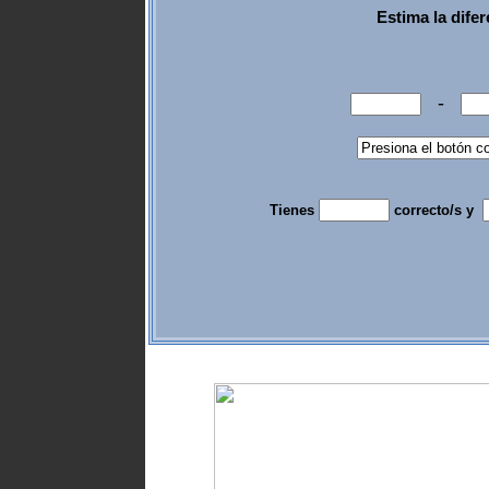
Estima la dife
-
Tienes
correcto/s y