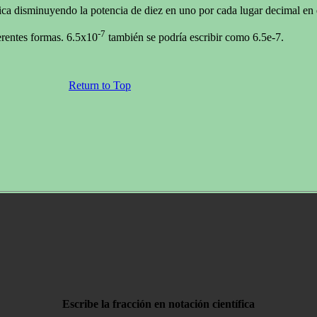
fica disminuyendo la potencia de diez en uno por cada lugar decimal e
-7
erentes formas. 6.5x10
también se podría escribir como 6.5e-7.
Return to Top
Escribe la fracción en notación científica