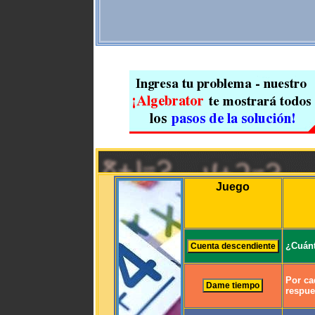
Juego
¿Cuánt
Por ca
respue