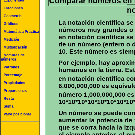
Comparar números en no
Exponentes
n
Fracciones
Geometría
La notación científica se
Gráficos
números muy grandes o
Matemática Práctica
en notación científica s
Medición
de un número (entero o d
Multiplicación
10. Este número es siem
Nombres de
números
Por ejemplo, hay aproxi
Patrones
humanos en la tierra. Es
Porcentaje
en notación científica c
Propiedades
6,000,000,000 es equivale
Proporciones
número 1,000,000,000 es 
Resta
10*10*10*10*10*10*10*10*
Suma
Un número se puede conve
Valor posicional
aumentar la potencia de 
que se corra hacia la izq
el ejemplo anterior, el p