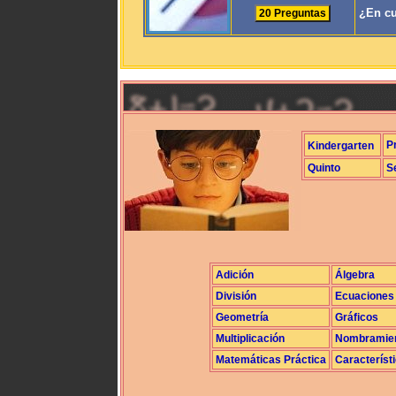
¿En cu
P
Kindergarten
Quinto
S
Adición
Álgebra
División
Ecuaciones
Geometría
Gráficos
Multiplicación
Nombramie
Matemáticas Práctica
Característ