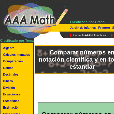
Clasificado por Grado
Jardín de infantes
Primero
S
|
|
Contacto AAAMatematicas
Clasificado por Tema
Álgebra
Comparar números e
Cálculos mentales
notación científica y en f
Comparación
estandar
Contar
Decimales
Dinero
División
Ecuaciones
Estadística
Estimación