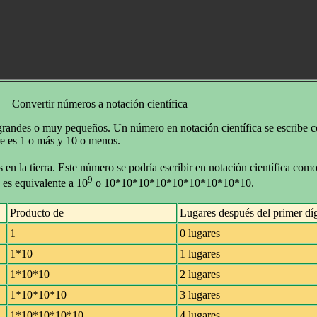
Convertir números a notación científica
y grandes o muy pequeños. Un número en notación científica se escribe
re es 1 o más y 10 o menos.
n la tierra. Este número se podría escribir en notación científica com
9
es equivalente a 10
o 10*10*10*10*10*10*10*10*10.
Producto de
Lugares después del primer díg
1
0 lugares
1*10
1 lugares
1*10*10
2 lugares
1*10*10*10
3 lugares
1*10*10*10*10
4 lugares