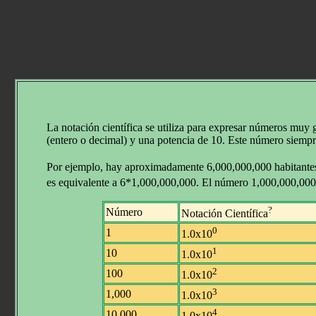
La notación científica se utiliza para expresar números mu
(entero o decimal) y una potencia de 10. Este número siemp
Por ejemplo, hay aproximadamente 6,000,000,000 habitantes e
es equivalente a 6*1,000,000,000. El número 1,000,000,000 
?
Número
Notación Científica
0
1
1.0x10
1
10
1.0x10
2
100
1.0x10
3
1,000
1.0x10
4
10,000
1.0x10