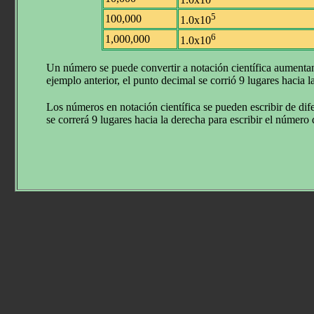
5
100,000
1.0x10
6
1,000,000
1.0x10
Un número se puede convertir a notación científica aumentand
ejemplo anterior, el punto decimal se corrió 9 lugares haci
Los números en notación científica se pueden escribir de di
se correrá 9 lugares hacia la derecha para escribir el número