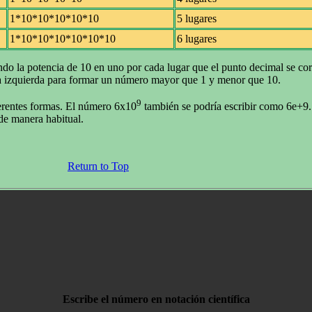
1*10*10*10*10*10
5 lugares
1*10*10*10*10*10*10
6 lugares
o la potencia de 10 en uno por cada lugar que el punto decimal se corr
a la izquierda para formar un número mayor que 1 y menor que 10.
9
ferentes formas. El número 6x10
también se podría escribir como 6e+9.
 de manera habitual.
Return to Top
Escribe el número en notación científica