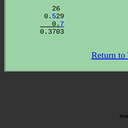
2
6

 0.
5
   0.
7
0.37
03
Return to
Mult